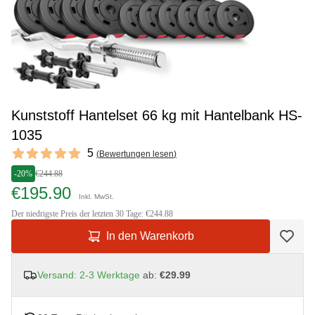
Kunststoff Hantelset 66 kg mit Hantelbank HS-
1035
Reviews
5
(
Bewertungen lesen
)
5 out of 5 stars
-20%
€244.88
€195.90
Inkl. MwSt.
Der niedrigste Preis der letzten 30 Tage: €244.88
In den Warenkorb
Versand: 2-3 Werktage
ab:
€29.99