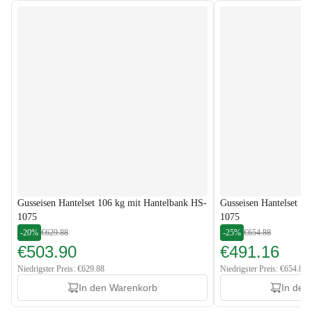
Gusseisen Hantelset 106 kg mit Hantelbank HS-
Gusseisen Hantelset 1
1075
1075
-20%
€629.88
-25%
€654.88
€503.90
€491.16
Niedrigster Preis: €629.88
Niedrigster Preis: €654.88
In den Warenkorb
In den