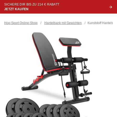
SICHERE DIR BIS ZU 214 € RABATT
JETZT KAUFEN
Hop-Sport Online-Shop
/
Hantelbank mit Gewichten
/
Kunststoff Hantelse