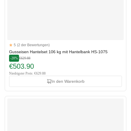
Reviews
5
(2 der Bewertungen)
5 out of 5 stars
Gusseisen Hantelset 106 kg mit Hantelbank HS-1075
-20%
€629.88
€503.90
Niedrigster Preis: €629.88
In den Warenkorb