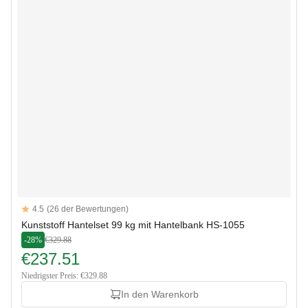
Reviews
4.5
(26 der Bewertungen)
4.5 out of 5 stars
Kunststoff Hantelset 99 kg mit Hantelbank HS-1055
-28%
€329.88
€237.51
Niedrigster Preis: €329.88
In den Warenkorb