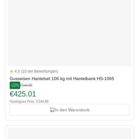
Reviews
4.5
(10 der Bewertungen)
4.5 out of 5 stars
Gusseisen Hantelset 106 kg mit Hantelbank HS-1065
-22%
€544.88
€425.01
Niedrigster Preis: €544.88
In den Warenkorb