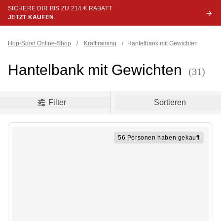
SICHERE DIR BIS ZU 214 € RABATT
JETZT KAUFEN
Hop-Sport Online-Shop
/
Krafttraining
/
Hantelbank mit Gewichten
Hantelbank mit Gewichten
(31)
oduct filters
Filter
Sortieren
56 Personen haben gekauft