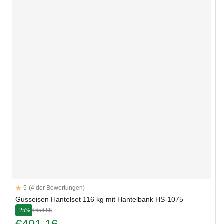
Reviews
5
(4 der Bewertungen)
5 out of 5 stars
Gusseisen Hantelset 116 kg mit Hantelbank HS-1075
-25%
€654.88