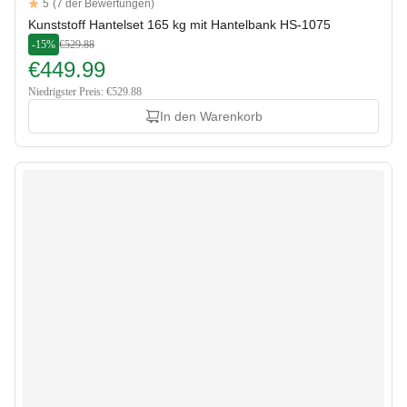
Reviews
5
(7 der Bewertungen)
5 out of 5 stars
Kunststoff Hantelset 165 kg mit Hantelbank HS-1075
-15%
€529.88
€449.99
Niedrigster Preis: €529.88
In den Warenkorb