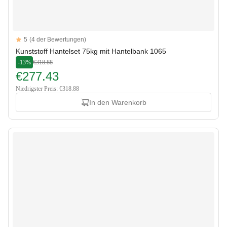
Reviews
5
(4 der Bewertungen)
5 out of 5 stars
Kunststoff Hantelset 75kg mit Hantelbank 1065
-13%
€318.88
€277.43
Niedrigster Preis: €318.88
In den Warenkorb