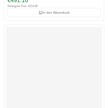
€491.16
Niedrigster Preis: €654.88
In den Warenkorb