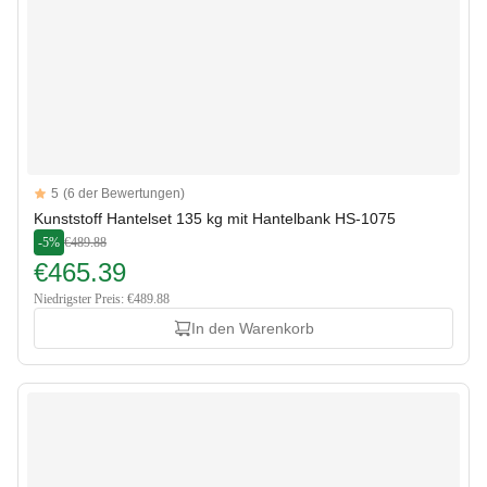
Reviews
5
(6 der Bewertungen)
5 out of 5 stars
Kunststoff Hantelset 135 kg mit Hantelbank HS-1075
-5%
€489.88
€465.39
Niedrigster Preis: €489.88
In den Warenkorb