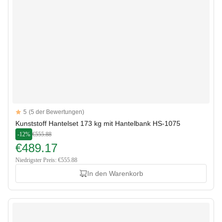
Reviews
5
(5 der Bewertungen)
5 out of 5 stars
Kunststoff Hantelset 173 kg mit Hantelbank HS-1075
-12%
€555.88
€489.17
Niedrigster Preis: €555.88
In den Warenkorb