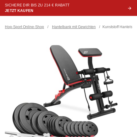
SICHERE DIR BIS ZU 214 € RABATT
JETZT KAUFEN
Hop-Sport Online-Shop
/
Hantelbank mit Gewichten
/
Kunststoff Hantelse