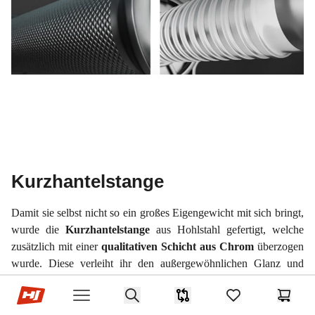
Kurzhantelstange
Damit sie selbst nicht so ein großes Eigengewicht mit sich bringt,
wurde die
Kurzhantelstange
aus Hohlstahl gefertigt, welche
zusätzlich mit einer
qualitativen Schicht aus Chrom
überzogen
wurde. Diese verleiht ihr den außergewöhnlichen Glanz und
schützt für äußerliche Beschädigungen. Die
Grifffläche
ist mit
Hop-sport.at
Search
einer kreuzgerändelten Oberfläche hergestellt worden, damit sie
Produkt-Vergleichsliste
items in favorites,
Waren
Open menu
immer gut und
fest in Ihrer Hand liegt
.