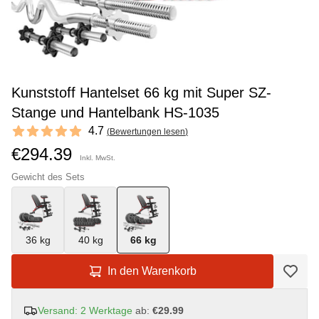
Kunststoff Hantelset 66 kg mit Super SZ-
Stange und Hantelbank HS-1035
Reviews
4.7
(
Bewertungen lesen
)
4.7 out of 5 stars
€294.39
Inkl. MwSt.
Gewicht des Sets
36 kg
40 kg
66 kg
In den Warenkorb
Versand: 2 Werktage
ab:
€29.99