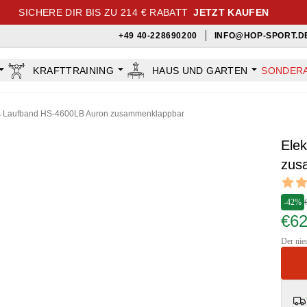
SICHERE DIR BIS ZU 214 € RABATT
JETZT KAUFEN
+49 40-228690200
INFO@HOP-SPORT.D
KRAFTTRAINING
HAUS UND GARTEN
SONDER
es Laufband HS-4600LB Auron zusammenklappbar
Ele
zus
Revi
4.9 out
-42%
€6
Der nied