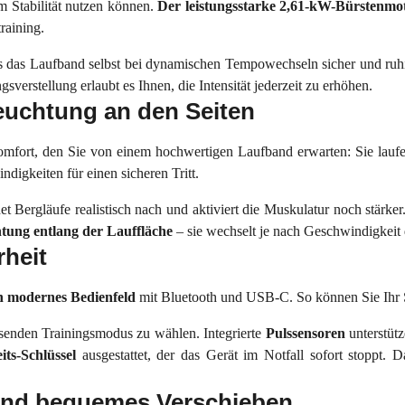
m Stabilität nutzen können.
Der leistungsstarke 2,61-kW-Bürstenm
training.
ass das Laufband selbst bei dynamischen Tempowechseln sicher und ruhi
gsverstellung erlaubt es Ihnen, die Intensität jederzeit zu erhöhen.
euchtung an den Seiten
omfort, den Sie von einem hochwertigen Laufband erwarten: Sie laufe
igkeiten für einen sicheren Tritt.
et Bergläufe realistisch nach und aktiviert die Muskulatur noch stärker
ung entlang der Lauffläche
– sie wechselt je nach Geschwindigkeit 
rheit
n
modernes Bedienfeld
mit Bluetooth und USB-C. So können Sie Ihr
ssenden Trainingsmodus zu wählen. Integrierte
Pulssensoren
unterstütz
its-Schlüssel
ausgestattet, der das Gerät im Notfall sofort stoppt
nd bequemes Verschieben