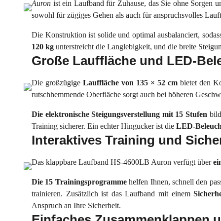
Auron
ist ein Laufband für Zuhause, das Sie ohne Sorgen u
sowohl für zügiges Gehen als auch für anspruchsvolles Lauf
Die Konstruktion ist solide und optimal ausbalanciert, sod
120 kg
unterstreicht die Langlebigkeit, und die breite Steigun
Große Lauffläche und LED-Bel
Die großzügige
Lauffläche von 135 × 52 cm
bietet den K
rutschhemmende Oberfläche sorgt auch bei höheren Geschwind
Die elektronische Steigungsverstellung mit 15 Stufen
bild
Training sicherer. Ein echter Hingucker ist die
LED-Beleucht
Interaktives Training und Siche
Das klappbare Laufband HS-4600LB Auron verfügt über
ei
Die 15 Trainingsprogramme
helfen Ihnen, schnell den pa
trainieren. Zusätzlich ist das Laufband mit einem
Sicherhe
Anspruch an Ihre Sicherheit.
Einfaches Zusammenklappen u