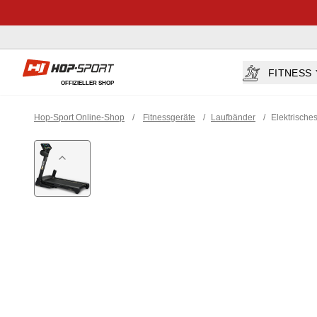
Hop-sport.at
FITNESS
OFFIZIELLER SHOP
Hop-Sport Online-Shop
/
Fitnessgeräte
/
Laufbänder
/
Elektrisch