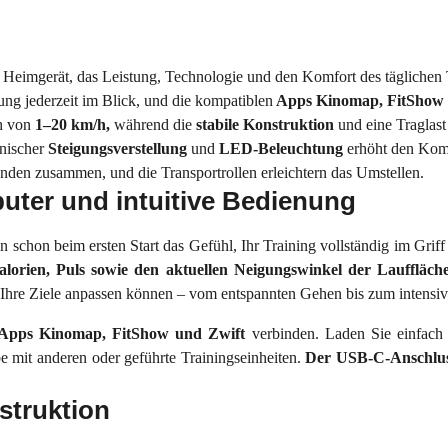
 Heimgerät, das Leistung, Technologie und den Komfort des täglichen T
ung jederzeit im Blick, und die kompatiblen
Apps Kinomap, FitShow 
ch von
1–20 km/h,
während die
stabile Konstruktion
und eine Traglast
onischer
Steigungsverstellung
und
LED-Beleuchtung
erhöht den Komf
den zusammen, und die Transportrollen erleichtern das Umstellen.
puter und intuitive Bedienung
schon beim ersten Start das Gefühl, Ihr Training vollständig im Grif
Kalorien, Puls sowie den aktuellen Neigungswinkel der Lauffläch
 Ihre Ziele anpassen können – vom entspannten Gehen bis zum intensiv
Apps Kinomap, FitShow und Zwift
verbinden. Laden Sie einfach
e mit anderen oder geführte Trainingseinheiten.
Der USB-C-Anschlu
struktion