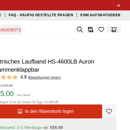
E
FAQ - HÄUFIG GESTELLTE FRAGEN
EINKAUFSRATGEBER
Search
ANGEBOTE
Produkt-Vergleichslis
items in favorit
Warenko
ktrisches Laufband HS-4600LB Auron
ammenklappbar
ews
4.9
(
Bewertungen lesen
)
 of 5 stars
€1,069.88
25.00
Inkl. MwSt.
rigste Preis der letzten 30 Tage: €1,069.88
In den Warenkorb legen
Versand: 3-5 Werktage
ab:
€50.00