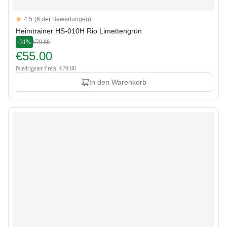
Reviews
4.5
(6 der Bewertungen)
4.5 out of 5 stars
Heimtrainer HS-010H Rio Limettengrün
-31%
€79.88
€55.00
Niedrigster Preis: €79.88
In den Warenkorb