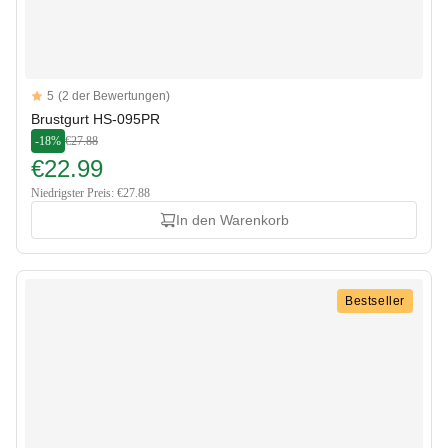
Reviews
5
(2 der Bewertungen)
5 out of 5 stars
Brustgurt HS-095PR
-18%
€27.88
€22.99
Niedrigster Preis: €27.88
In den Warenkorb
Bestseller