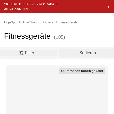
SICHERE DIR BIS ZU 214 € RABATT
JETZT KAUFEN
Hop-Sport Online-Shop
/
Fitness
/
Fitnessgeräte
Fitnessgeräte
(105)
oduct filters
Filter
Sortieren
46 Personen haben gekauft