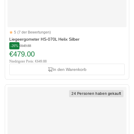
Reviews
5
(7 der Bewertungen)
5 out of 5 stars
Liegeergometer HS-070L Helix Silber
-26%
€649.88
€479.00
Niedrigster Preis: €649.88
In den Warenkorb
24 Personen haben gekauft