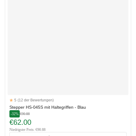
Reviews
5
(12 der Bewertungen)
5 out of 5 stars
Stepper HS-045S mit Haltegriffen - Blau
-32%
€90.88
€62.00
Niedrigster Preis: €90.88