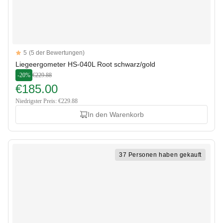
Reviews
5
(5 der Bewertungen)
5 out of 5 stars
Liegeergometer HS-040L Root schwarz/gold
-20%
€229.88
€185.00
Niedrigster Preis: €229.88
In den Warenkorb
37 Personen haben gekauft