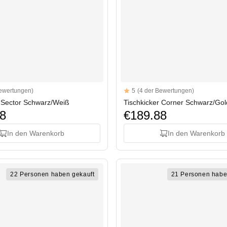
Reviews
Bewertungen)
5
(4 der Bewertungen)
rs
5 out of 5 stars
r Sector Schwarz/Weiß
Tischkicker Corner Schwarz/Gol
8
€189.88
In den Warenkorb
In den Warenkorb
22 Personen haben gekauft
21 Personen habe