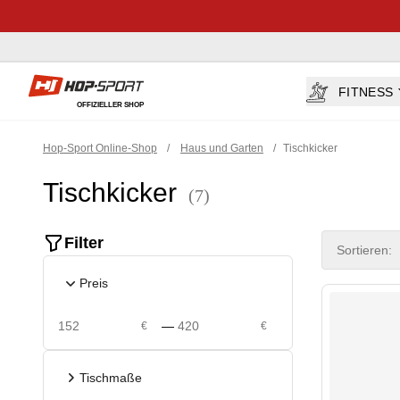
Hop-sport.at
FITNESS
OFFIZIELLER SHOP
Hop-Sport Online-Shop
/
Haus und Garten
/
Tischkicker
Tischkicker
(7)
Product filte
Filter
Sortieren:
Preis
—
€
€
Tischmaße