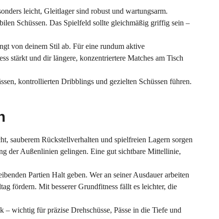
onders leicht, Gleitlager sind robust und wartungsarm.
ilen Schüssen. Das Spielfeld sollte gleichmäßig griffig sein –
ngt von deinem Stil ab. Für eine rundum aktive
ss stärkt und dir längere, konzentriertere Matches am Tisch
ssen, kontrollierten Dribblings und gezielten Schüssen führen.
n
t, sauberem Rückstellverhalten und spielfreien Lagern sorgen
g der Außenlinien gelingen. Eine gut sichtbare Mittellinie,
reibenden Partien Halt geben. Wer an seiner Ausdauer arbeiten
ag fördern. Mit besserer Grundfitness fällt es leichter, die
ck – wichtig für präzise Drehschüsse, Pässe in die Tiefe und