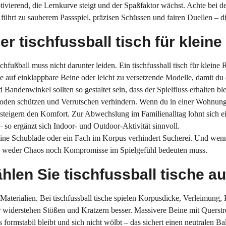
vierend, die Lernkurve steigt und der Spaßfaktor wächst. Achte bei d
führt zu sauberem Passspiel, präzisen Schüssen und fairen Duellen – di
 tischfussball tisch für klein
hfußball muss nicht darunter leiden. Ein tischfussball tisch für klei
e auf einklappbare Beine oder leicht zu versetzende Modelle, damit du de
 Bandenwinkel sollten so gestaltet sein, dass der Spielfluss erhalten bl
oden schützen und Verrutschen verhindern. Wenn du in einer Wohnung s
n steigern den Komfort. Zur Abwechslung im Familienalltag lohnt sich e
 so ergänzt sich Indoor- und Outdoor-Aktivität sinnvoll.
ine Schublade oder ein Fach im Korpus verhindert Sucherei. Und wenn d
as weder Chaos noch Kompromisse im Spielgefühl bedeuten muss.
ählen Sie tischfussball tische a
aterialien. Bei tischfussball tische spielen Korpusdicke, Verleimung, 
widerstehen Stößen und Kratzern besser. Massivere Beine mit Querst
formstabil bleibt und sich nicht wölbt – das sichert einen neutralen Bal