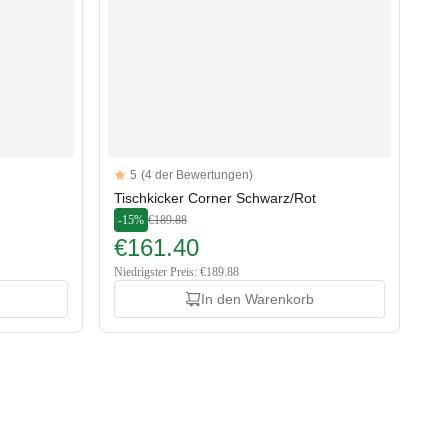
Reviews
5
(4 der Bewertungen)
5 out of 5 stars
u
Tischkicker Corner Schwarz/Rot
-15%
€189.88
€161.40
Niedrigster Preis: €189.88
In den Warenkorb