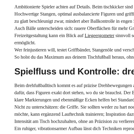
Ambitionierte Spieler achten auf Details. Beim tischkicker sin
Hochwertige Stangen, optimal ausbalancierte Figuren und griffig
zu glatt beschleunigt zwar, mindert aber Ballkontrolle in engen 
Auch Bälle unterscheiden sich: rauere Oberflächen für mehr Gr
Freizeitgestaltung kann ein Blick auf
Liegeergometer
sinnvoll s
ermöglicht.
Wer feinjustieren will, testet Griffbänder, Stangenöle und ver
So holst du das Maximum aus deinem Tischfußball heraus, ohne
Spielfluss und Kontrolle: dr
Beim drehfußballtisch kommt es auf präzise Drehbewegungen an
dafür, dass Figuren exakt dort stehen, wo du sie brauchst. Der 
klare Markierungen und ebenmäßige Ecken helfen bei Standard
Nicht zu unterschätzen: die Griffe. Sie sollten weder zu hart 
möchte, kann ergänzend Lauftechnik trainieren; Inspiration daz
Intensität am Tisch hochzuhalten, ohne an Präzision zu verliere
Ein ruhiger, vibrationsarmer Aufbau lässt dich Techniken reprod