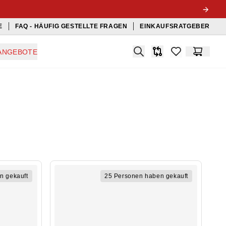
E
FAQ - HÄUFIG GESTELLTE FRAGEN
EINKAUFSRATGEBER
Search
ANGEBOTE
Produkt-Vergleichslis
items in favorit
Warenko
n gekauft
25 Personen haben gekauft