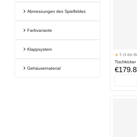
Abmessungen des Spielfeldes
Farbvariante
Klappsystem
Reviews
5
(4 der 
5 out of 5 sta
Tischkicke
€179.8
Gehäusematerial