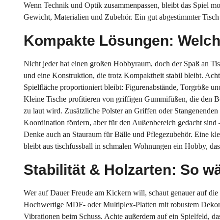
Wenn Technik und Optik zusammenpassen, bleibt das Spiel moti
Gewicht, Materialien und Zubehör. Ein gut abgestimmter Tisch 
Kompakte Lösungen: Welcher
Nicht jeder hat einen großen Hobbyraum, doch der Spaß an Tisc
und eine Konstruktion, die trotz Kompaktheit stabil bleibt. Acht
Spielfläche proportioniert bleibt: Figurenabstände, Torgröße und
Kleine Tische profitieren von griffigen Gummifüßen, die den B
zu laut wird. Zusätzliche Polster an Griffen oder Stangenende
Koordination fördern, aber für den Außenbereich gedacht sind –
Denke auch an Stauraum für Bälle und Pflegezubehör. Eine kle
bleibt aus tischfussball in schmalen Wohnungen ein Hobby, d
Stabilität & Holzarten: So w
Wer auf Dauer Freude am Kickern will, schaut genauer auf die M
Hochwertige MDF- oder Multiplex-Platten mit robustem Dekor 
Vibrationen beim Schuss. Achte außerdem auf ein Spielfeld, das 