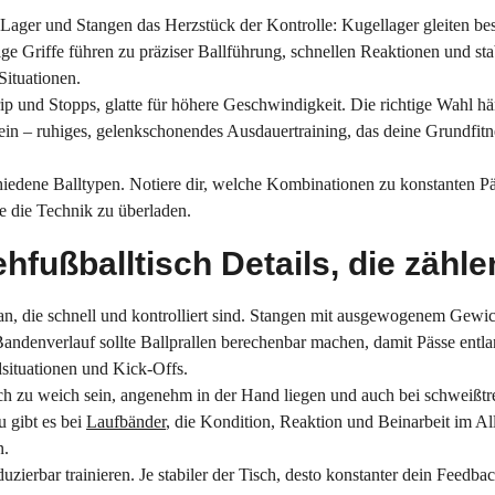
d Lager und Stangen das Herzstück der Kontrolle: Kugellager gleiten bes
e Griffe führen zu präziser Ballführung, schnellen Reaktionen und stab
Situationen.
ip und Stopps, glatte für höhere Geschwindigkeit. Die richtige Wahl hä
ein – ruhiges, gelenkschonendes Ausdauertraining, das deine Grundfitne
schiedene Balltypen. Notiere dir, welche Kombinationen zu konstanten Pä
 die Technik zu überladen.
ehfußballtisch Details, die zähle
, die schnell und kontrolliert sind. Stangen mit ausgewogenem Gewich
Bandenverlauf sollte Ballprallen berechenbar machen, damit Pässe entlan
situationen und Kick-Offs.
noch zu weich sein, angenehm in der Hand liegen und auch bei schweißt
u gibt es bei
Laufbänder
, die Kondition, Reaktion und Beinarbeit im Allt
n.
uzierbar trainieren. Je stabiler der Tisch, desto konstanter dein Feedba