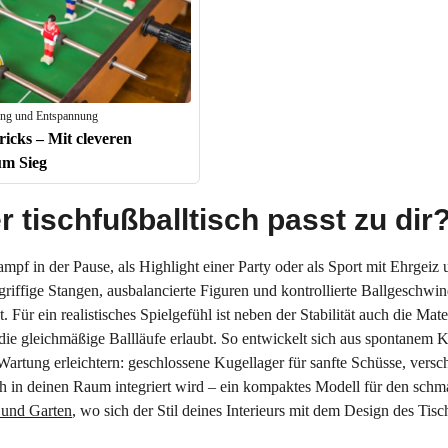
tung und Entspannung
ricks – Mit cleveren
um Sieg
 tischfußballtisch passt zu dir
f in der Pause, als Highlight einer Party oder als Sport mit Ehrgeiz un
riffige Stangen, ausbalancierte Figuren und kontrollierte Ballgeschwin
. Für ein realistisches Spielgefühl ist neben der Stabilität auch die Ma
ie gleichmäßige Ballläufe erlaubt. So entwickelt sich aus spontanem K
Wartung erleichtern: geschlossene Kugellager für sanfte Schüsse, versc
ch in deinen Raum integriert wird – ein kompaktes Modell für den schm
und Garten
, wo sich der Stil deines Interieurs mit dem Design des Tisc