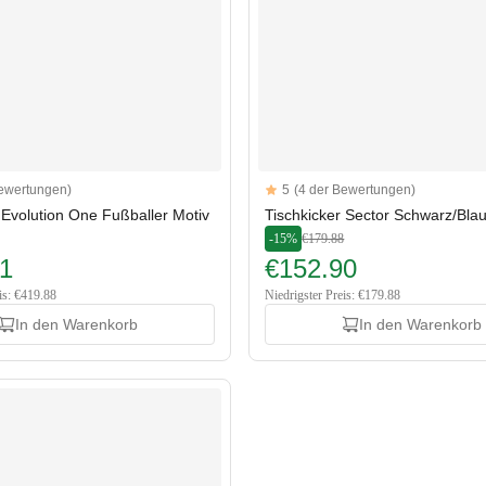
Reviews
Bewertungen)
5
(4 der Bewertungen)
rs
5 out of 5 stars
 Evolution One Fußballer Motiv
Tischkicker Sector Schwarz/Bla
-15%
€179.88
1
€152.90
is: €419.88
Niedrigster Preis: €179.88
In den Warenkorb
In den Warenkorb