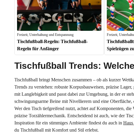
Freizeit, Unterhaltung und Entspannung
Freizeit, Unterhal
Tischfußball-Regeln: Tischfußball-
Tischfußballt
Regeln für Anfänger
Spielzügen z
Tischfußball Trends: Welcher
Tischfußball bringt Menschen zusammen – ob als kurzer Wettkamp
Trends zu verstehen: robuste Korpusbauweisen, präzise Lager, g
mit Langlebigkeit und passt dabei zur Umgebung, in der er steht
schwingungsarme Beine mit Nivellierern und eine Oberfläche, d
Wer den Tisch tiefgreifend nutzt, achtet auf Komponenten, die 
präzise Torzählermechanik. Entscheidend ist auch, wie der Tis
Inspiration für ein stimmiges Ambiente findest du auch in
Haus 
du Tischfußball mit Komfort und Stil erlebst.