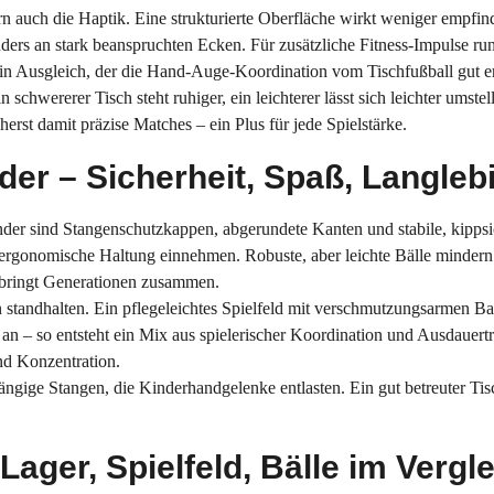
 auch die Haptik. Eine strukturierte Oberfläche wirkt weniger empfindl
ders an stark beanspruchten Ecken. Für zusätzliche Fitness-Impulse 
ein Ausgleich, der die Hand-Auge-Koordination vom Tischfußball gut e
 schwererer Tisch steht ruhiger, ein leichterer lässt sich leichter umste
erst damit präzise Matches – ein Plus für jede Spielstärke.
nder – Sicherheit, Spaß, Langleb
 kinder sind Stangenschutzkappen, abgerundete Kanten und stabile, kipps
ne ergonomische Haltung einnehmen. Robuste, aber leichte Bälle mindern
 bringt Generationen zusammen.
en standhalten. Ein pflegeleichtes Spielfeld mit verschmutzungsarmen 
an – so entsteht ein Mix aus spielerischer Koordination und Ausdauertrai
nd Konzentration.
tgängige Stangen, die Kinderhandgelenke entlasten. Ein gut betreuter T
Lager, Spielfeld, Bälle im Vergl