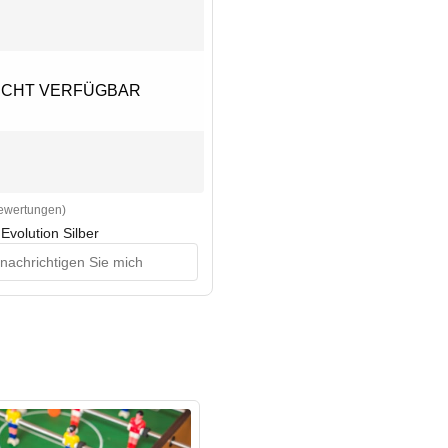
ICHT VERFÜGBAR
ICHT VERFÜGBAR
Bewertungen)
rs
 Evolution Silber
nachrichtigen Sie mich