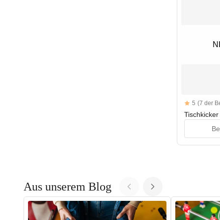
N
N
Reviews
5
(7 der 
5 out of 5 sta
Tischkicker
Be
Aus unserem Blog