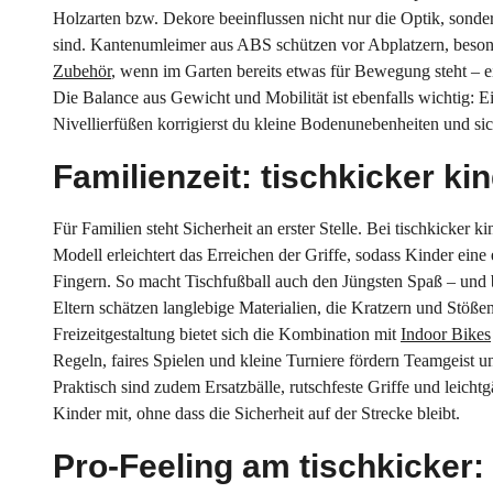
Holzarten bzw. Dekore beeinflussen nicht nur die Optik, sondern
sind. Kantenumleimer aus ABS schützen vor Abplatzern, beson
Zubehör
, wenn im Garten bereits etwas für Bewegung steht – 
Die Balance aus Gewicht und Mobilität ist ebenfalls wichtig: Ein
Nivellierfüßen korrigierst du kleine Bodenunebenheiten und sich
Familienzeit: tischkicker ki
Für Familien steht Sicherheit an erster Stelle. Bei tischkicker
Modell erleichtert das Erreichen der Griffe, sodass Kinder ei
Fingern. So macht Tischfußball auch den Jüngsten Spaß – und
Eltern schätzen langlebige Materialien, die Kratzern und Stöß
Freizeitgestaltung bietet sich die Kombination mit
Indoor Bikes
Regeln, faires Spielen und kleine Turniere fördern Teamgeist u
Praktisch sind zudem Ersatzbälle, rutschfeste Griffe und leich
Kinder mit, ohne dass die Sicherheit auf der Strecke bleibt.
Pro-Feeling am tischkicker: 