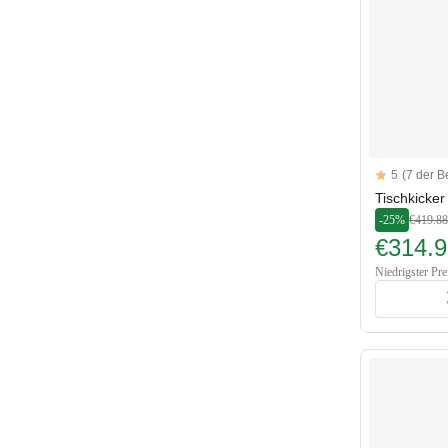
Reviews
5
(7 der 
5 out of 5 sta
Tischkicker
-25%
€419.88
€314.9
Niedrigster Pre