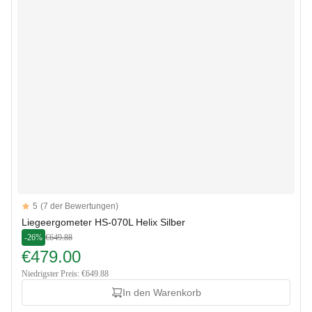
Reviews
5
(7 der Bewertungen)
5 out of 5 stars
Liegeergometer HS-070L Helix Silber
-26%
€649.88
€479.00
Niedrigster Preis: €649.88
In den Warenkorb