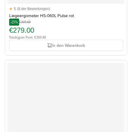
Reviews
5
(8 der Bewertungen)
5 out of 5 stars
Liegeergometer HS-060L Pulse rot
-25%
€369.88
€279.00
Niedrigster Preis: €369.88
In den Warenkorb