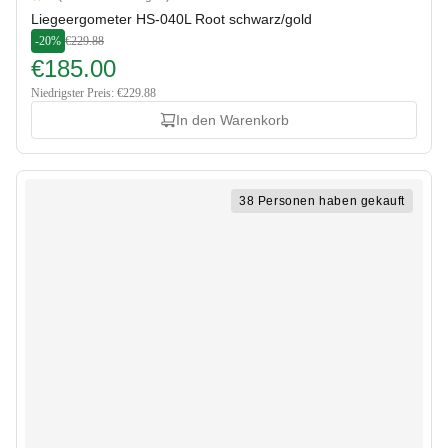
5 out of 5 stars
Liegeergometer HS-040L Root schwarz/gold
-20%
€229.88
€185.00
Niedrigster Preis: €229.88
In den Warenkorb
38 Personen haben gekauft