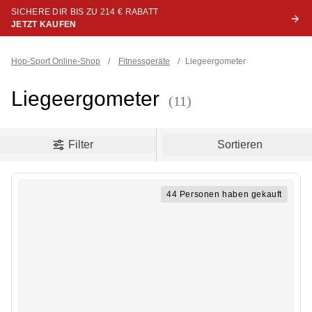
SICHERE DIR BIS ZU 214 € RABATT
JETZT KAUFEN
Hop-Sport Online-Shop
/
Fitnessgeräte
/
Liegeergometer
Liegeergometer
(11)
oduct filters
Filter
Sortieren
44 Personen haben gekauft