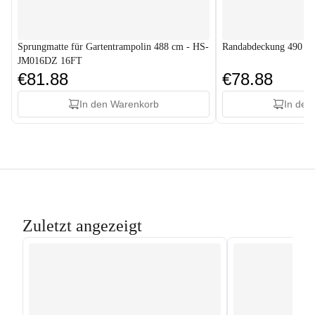
Sprungmatte für Gartentrampolin 488 cm - HS-
Randabdeckung 490 c
JM016DZ 16FT
€81.88
€78.88
In den Warenkorb
In den
Zuletzt angezeigt