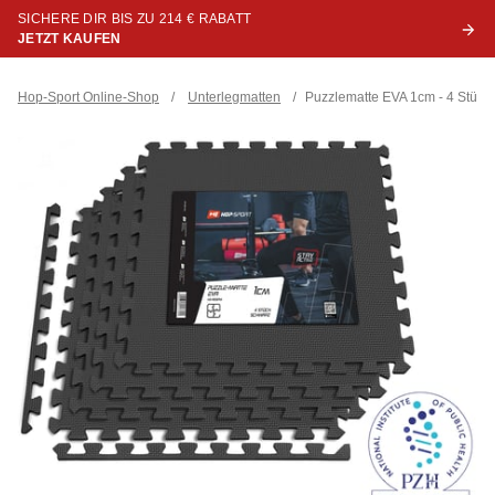
SICHERE DIR BIS ZU 214 € RABATT
JETZT KAUFEN
Hop-Sport Online-Shop
/
Unterlegmatten
/
Puzzlematte EVA 1cm - 4 Stück