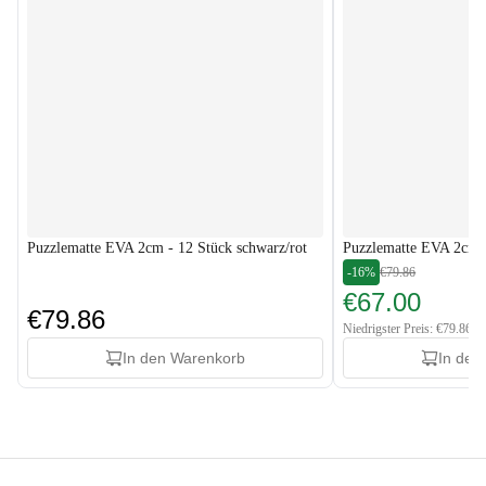
Puzzlematte EVA 2cm - 12 Stück schwarz/rot
Puzzlematte EVA 2cm -
-16%
€79.86
€67.00
€79.86
Niedrigster Preis: €79.86
In den Warenkorb
In den