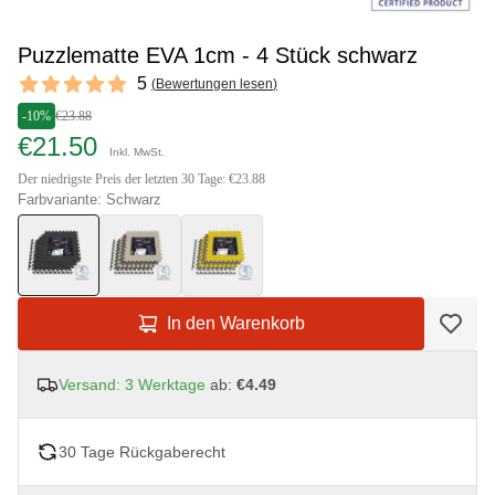
Puzzlematte EVA 1cm - 4 Stück schwarz
Reviews
5
(
Bewertungen lesen
)
5 out of 5 stars
-10%
€23.88
€21.50
Inkl. MwSt.
Der niedrigste Preis der letzten 30 Tage: €23.88
Farbvariante: Schwarz
In den Warenkorb
Versand: 3 Werktage
ab:
€4.49
30 Tage Rückgaberecht