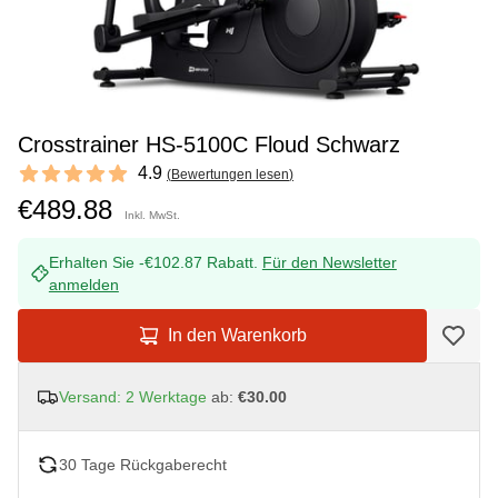
Crosstrainer HS-5100C Floud Schwarz
Reviews
4.9
(
Bewertungen lesen
)
4.9 out of 5 stars
€489.88
Inkl. MwSt.
Erhalten Sie -€102.87 Rabatt.
Für den Newsletter
anmelden
In den Warenkorb
Versand: 2 Werktage
ab:
€30.00
30 Tage Rückgaberecht