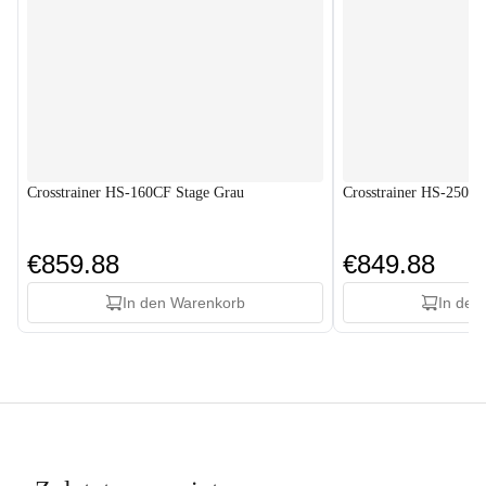
Crosstrainer HS-160CF Stage Grau
Crosstrainer HS-250C
€859.88
€849.88
In den Warenkorb
In den