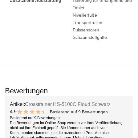
Zusätzliche Ausstattung
Halterung für Smartphons und
Tablet
Nivellierfüße
Transportrollen
Pulssensoren
Schaumstoffgriffe
Bewertungen
Artikel:
Crosstrainer HS-5100C Floud Schwarz
4.9
Basierend auf 9 Bewertungen
9.8 out of 10 stars
Basierend auf 9 Bewertungen.
Die Bewertungen im Online-Shop werden vor ihrer Veröffentlichung
nicht auf ihre Echtheit geprüft. Sie können daher auch von
Konsumenten stammen, die die rezensierten Produkte nicht
tatsächlich gekauft/verwendet haben.
Mehr Informationen