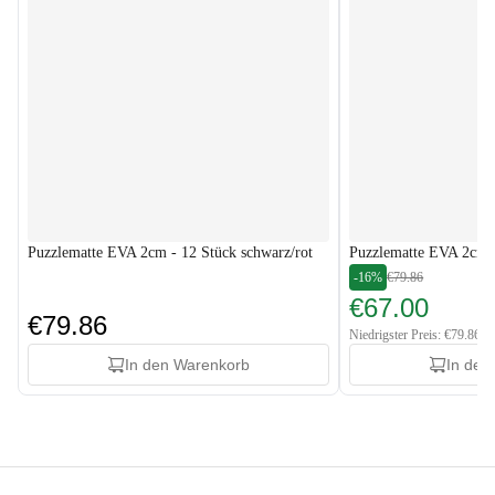
Puzzlematte EVA 2cm - 12 Stück schwarz/rot
Puzzlematte EVA 2cm -
-16%
€79.86
€67.00
€79.86
Niedrigster Preis: €79.86
In den Warenkorb
In den