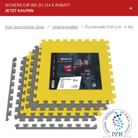
SICHERE DIR BIS ZU 214 € RABATT
JETZT KAUFEN
Hop-Sport Online-Shop
/
Unterlegmatten
/
Puzzlematte EVA 1cm - 4 Stück 