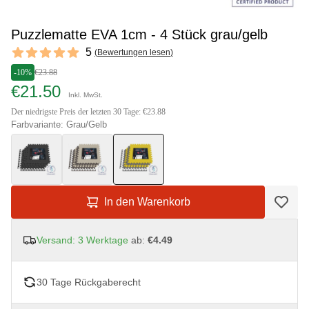
Puzzlematte EVA 1cm - 4 Stück grau/gelb
Reviews
5
(
Bewertungen lesen
)
5 out of 5 stars
-10%
€23.88
€21.50
Inkl. MwSt.
Der niedrigste Preis der letzten 30 Tage: €23.88
Farbvariante: Grau/Gelb
In den Warenkorb
Versand: 3 Werktage
ab:
€4.49
30 Tage Rückgaberecht