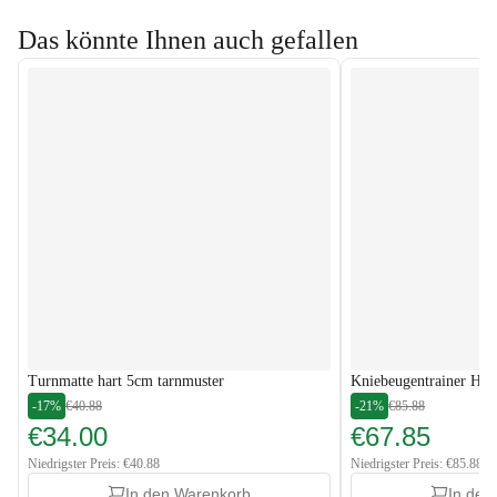
Das könnte Ihnen auch gefallen
Turnmatte hart 5cm tarnmuster
Kniebeugentrainer HS
-17%
€40.88
-21%
€85.88
€34.00
€67.85
Niedrigster Preis: €40.88
Niedrigster Preis: €85.88
In den Warenkorb
In den