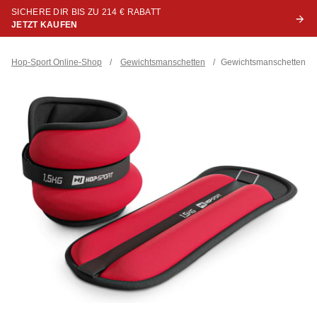
SICHERE DIR BIS ZU 214 € RABATT
JETZT KAUFEN
Hop-Sport Online-Shop
/
Gewichtsmanschetten
/
Gewichtsmanschetten-Set