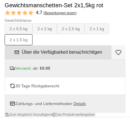
Gewichtsmanschetten-Set 2x1,5kg rot
Reviews
4.7
(
Bewertungen lesen
)
4.7 out of 5 stars
Gewichtsklasse
2 x 0,5 kg
2 x 2 kg
2 x 2,5 kg
2 x 1 kg
2 x 1,5 kg
Über die Verfügbarkeit benachrichtigen
Versand:
ab:
€0.00
30 Tage Rückgaberecht
Zahlungs- und Liefermethoden
Details
Zum Vergleich hinzufügen
Das Produkt weitergeben