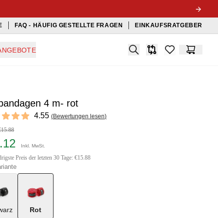
E
FAQ - HÄUFIG GESTELLTE FRAGEN
EINKAUFSRATGEBER
Search
ANGEBOTE
Produkt-Vergleichslis
items in favorit
Warenko
bandagen 4 m- rot
ews
4.55
(
Bewertungen lesen
)
t of 5 stars
€15.88
1.12
Inkl. MwSt.
rigste Preis der letzten 30 Tage: €15.88
riante
warz
Rot