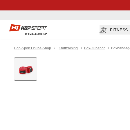
Hop-sport.at
FITNESS
OFFIZIELLER SHOP
Hop-Sport Online-Shop
/
Krafttraining
/
Box-Zubehör
/
Boxbandage