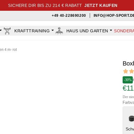
SICHERE DIR BIS ZU 214 € RABATT
JETZT KAUFEN
+49 40-228690200
INFO@HOP-SPORT.D
KRAFTTRAINING
HAUS UND GARTEN
SONDER
n 4 m- rot
Box
Revi
4.55 ou
-30%
€1
Der nied
Farbva
Sch