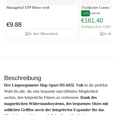
Massageball EPP 80mm weiß
Tischkicker Corner Sc
-15%
€189.88
€161.40
€9.88
Niedrigster Preis: €189.88
In den Warenkorb
In den
Beschreibung
Der Liegeergometer Hop-Sport HS-045L Volt
ist die perfekte
Wahl für alle, die eine bequeme und effektive Möglichkeit
suchen, ihre körperliche Fitness zu verbessern.
Dank des
magnetischen Widerstandssystems, des bequemen Sitzes mit
seitlichen Griffen sowie der integrierten Expander für das