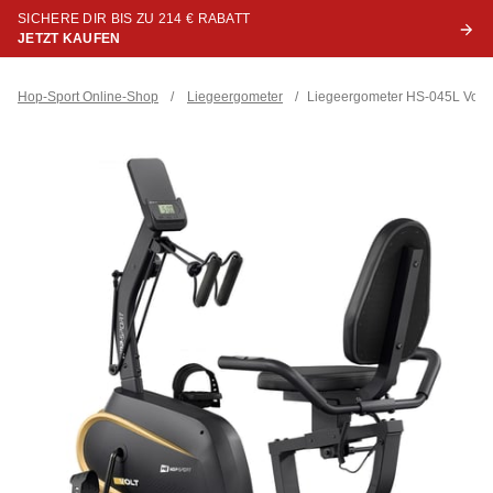
SICHERE DIR BIS ZU 214 € RABATT
JETZT KAUFEN
Hop-Sport Online-Shop
/
Liegeergometer
/
Liegeergometer HS-045L Volt 