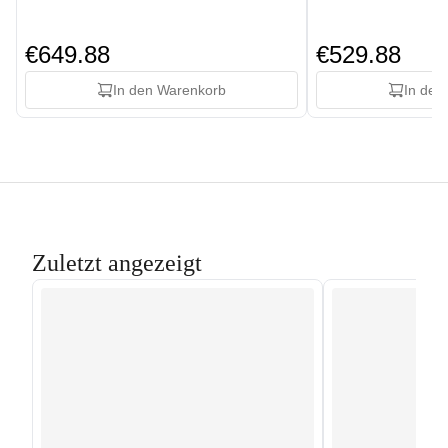
€649.88
€529.88
In den Warenkorb
In den
Zuletzt angezeigt