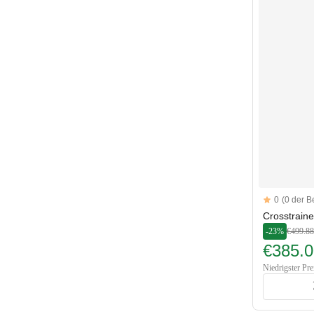
Reviews
0
(0 der 
Crosstrain
-23%
€499.88
€385.0
Niedrigster Pre