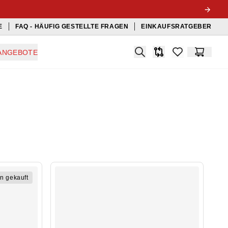
E
FAQ - HÄUFIG GESTELLTE FRAGEN
EINKAUFSRATGEBER
Search
ANGEBOTE
Produkt-Vergleichslis
items in favorit
Warenko
n gekauft