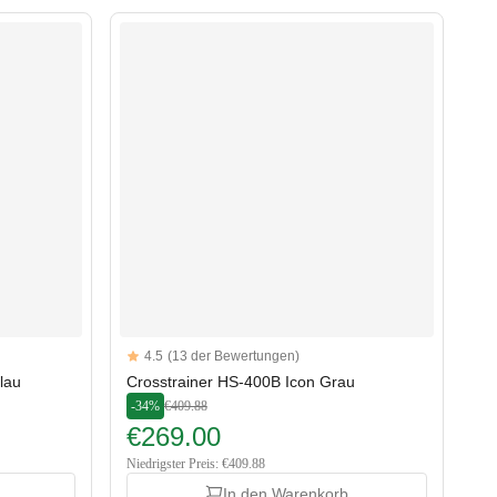
Reviews
4.5
(13 der Bewertungen)
4.5 out of 5 stars
lau
Crosstrainer HS-400B Icon Grau
-34%
€409.88
€269.00
Niedrigster Preis: €409.88
In den Warenkorb