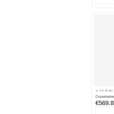
Reviews
4.5
(8 der
4.5 out of 5 s
Crosstrain
€569.8