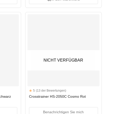
NICHT VERFÜGBAR
NICHT VERFÜGBAR
Reviews
5
(13 der Bewertungen)
5 out of 5 stars
Schwarz
Crosstrainer HS-2050C Cosmo Rot
Benachrichtigen Sie mich