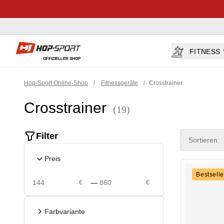
Hop-sport.at
FITNESS
OFFIZIELLER SHOP
Hop-Sport Online-Shop
/
Fitnessgeräte
/
Crosstrainer
Crosstrainer
(19)
Product filte
Filter
Sortieren:
Preis
Bestselle
—
€
€
Farbvariante