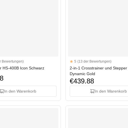
Reviews
r Bewertungen)
5
(13 der Bewertungen)
tars
5 out of 5 stars
er HS-400B Icon Schwarz
2-in-1 Crosstrainer und Steppe
Dynamic Gold
8
€439.88
In den Warenkorb
In den Warenkorb