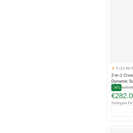
Reviews
5
(13 der
5 out of 5 sta
2-in-1 Cro
Dynamic S
-36%
€439.88
€282.0
Niedrigster Pre