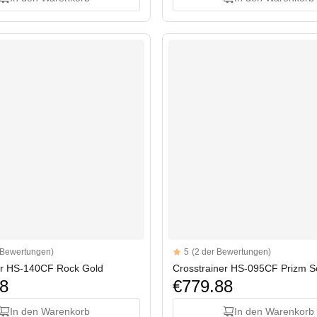
Reviews
 Bewertungen)
5
(2 der Bewertungen)
tars
5 out of 5 stars
er HS-140CF Rock Gold
Crosstrainer HS-095CF Prizm 
8
€779.88
In den Warenkorb
In den Warenkorb