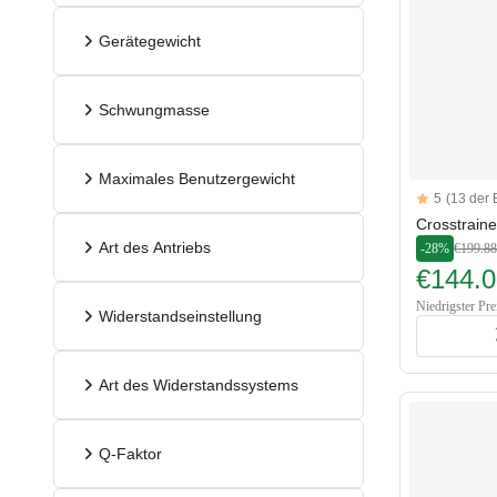
Gerätegewicht
Schwungmasse
Maximales Benutzergewicht
Reviews
5
(13 der
5 out of 5 sta
Crosstrain
Art des Antriebs
-28%
€199.88
€144.0
Niedrigster Pre
Widerstandseinstellung
Art des Widerstandssystems
Q-Faktor