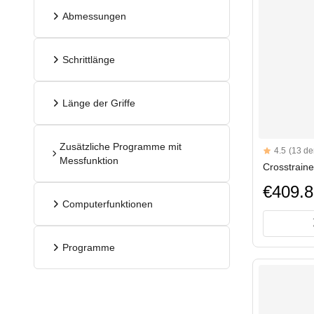
Abmessungen
Schrittlänge
Länge der Griffe
Zusätzliche Programme mit
Reviews
4.5
(13 de
4.5 out of 5 s
Messfunktion
Crosstrain
€409.8
Computerfunktionen
Programme