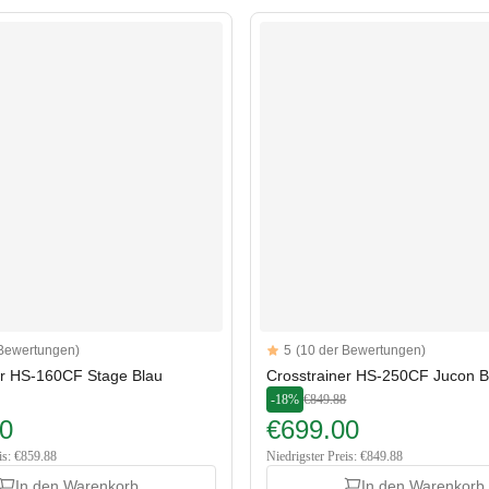
Reviews
 Bewertungen)
5
(10 der Bewertungen)
rs
5 out of 5 stars
er HS-160CF Stage Blau
Crosstrainer HS-250CF Jucon B
-18%
€849.88
0
€699.00
is: €859.88
Niedrigster Preis: €849.88
In den Warenkorb
In den Warenkorb