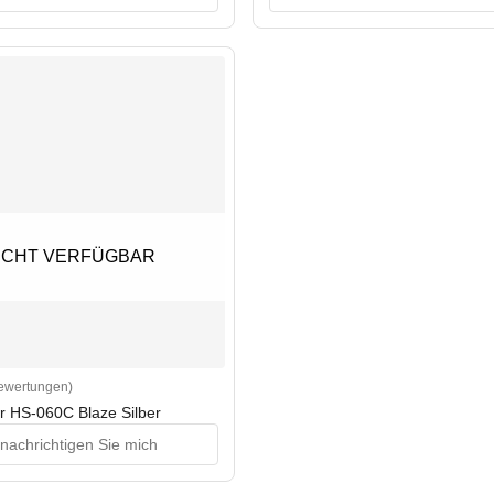
ICHT VERFÜGBAR
ICHT VERFÜGBAR
Bewertungen)
rs
r HS-060C Blaze Silber
nachrichtigen Sie mich