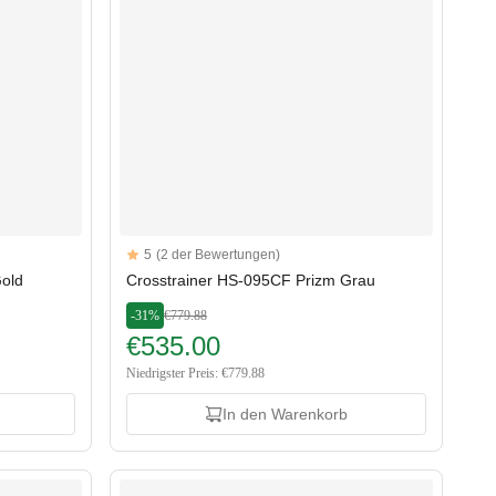
Reviews
5
(2 der Bewertungen)
5 out of 5 stars
Gold
Crosstrainer HS-095CF Prizm Grau
-31%
€779.88
€535.00
Niedrigster Preis: €779.88
In den Warenkorb