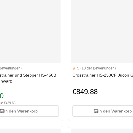
Reviews
 Bewertungen)
5
(10 der Bewertungen)
rs
5 out of 5 stars
sstrainer und Stepper HS-450B
Crosstrainer HS-250CF Jucon 
chwarz
€849.88
0
is: €439.88
In den Warenkorb
In den Warenkorb