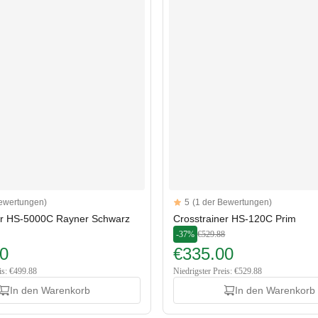
Reviews
Bewertungen)
5
(1 der Bewertungen)
5 out of 5 stars
er HS-5000C Rayner Schwarz
Crosstrainer HS-120C Prim
-37%
€529.88
0
€335.00
is: €499.88
Niedrigster Preis: €529.88
In den Warenkorb
In den Warenkorb