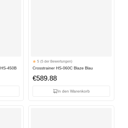
Reviews
5
(5 der Bewertungen)
5 out of 5 stars
r HS-450B
Crosstrainer HS-060C Blaze Blau
€589.88
In den Warenkorb