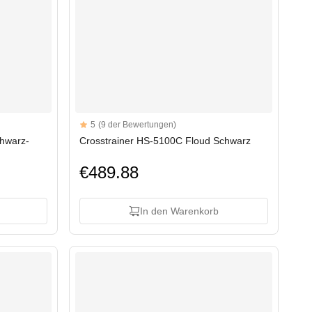
Reviews
5
(9 der Bewertungen)
5 out of 5 stars
chwarz-
Crosstrainer HS-5100C Floud Schwarz
€489.88
In den Warenkorb