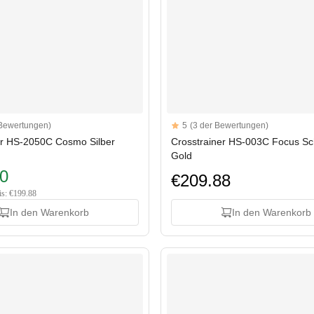
Reviews
 Bewertungen)
5
(3 der Bewertungen)
rs
5 out of 5 stars
er HS-2050C Cosmo Silber
Crosstrainer HS-003C Focus S
Gold
0
€209.88
is: €199.88
In den Warenkorb
In den Warenkorb