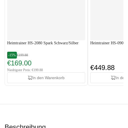
Heimtrainer HS-2080 Spark Schwarz/Silber
Heimtrainer HS-090H A
-15%
€199.88
€169.00
€449.88
Niedrigster Preis: €199.88
In den Warenkorb
In den
Beschreibung