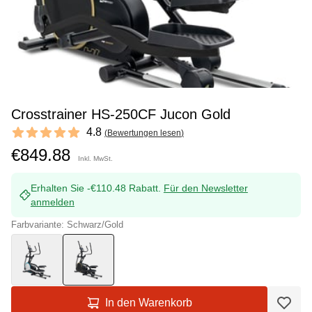
Crosstrainer HS-250CF Jucon Gold
Reviews
4.8
(
Bewertungen lesen
)
4.8 out of 5 stars
€849.88
Inkl. MwSt.
Erhalten Sie -€110.48 Rabatt.
Für den Newsletter
anmelden
Farbvariante: Schwarz/Gold
In den Warenkorb