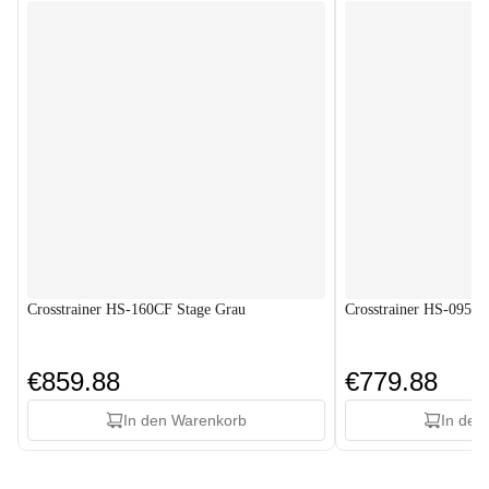
Crosstrainer HS-160CF Stage Grau
Crosstrainer HS-095C
€859.88
€779.88
In den Warenkorb
In den