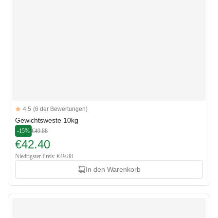
Reviews
4.5
(6 der Bewertungen)
4.5 out of 5 stars
Gewichtsweste 10kg
-15%
€49.88
€42.40
Niedrigster Preis: €49.88
In den Warenkorb