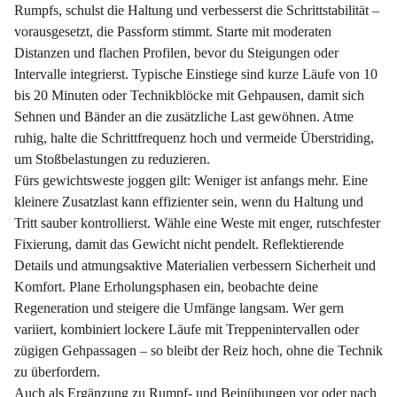
Rumpfs, schulst die Haltung und verbesserst die Schrittstabilität –
vorausgesetzt, die Passform stimmt. Starte mit moderaten
Distanzen und flachen Profilen, bevor du Steigungen oder
Intervalle integrierst. Typische Einstiege sind kurze Läufe von 10
bis 20 Minuten oder Technikblöcke mit Gehpausen, damit sich
Sehnen und Bänder an die zusätzliche Last gewöhnen. Atme
ruhig, halte die Schrittfrequenz hoch und vermeide Überstriding,
um Stoßbelastungen zu reduzieren.
Fürs gewichtsweste joggen gilt: Weniger ist anfangs mehr. Eine
kleinere Zusatzlast kann effizienter sein, wenn du Haltung und
Tritt sauber kontrollierst. Wähle eine Weste mit enger, rutschfester
Fixierung, damit das Gewicht nicht pendelt. Reflektierende
Details und atmungsaktive Materialien verbessern Sicherheit und
Komfort. Plane Erholungsphasen ein, beobachte deine
Regeneration und steigere die Umfänge langsam. Wer gern
variiert, kombiniert lockere Läufe mit Treppenintervallen oder
zügigen Gehpassagen – so bleibt der Reiz hoch, ohne die Technik
zu überfordern.
Auch als Ergänzung zu Rumpf- und Beinübungen vor oder nach