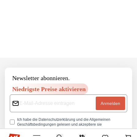
Footer
Newsletter abonnieren.
Niedrigste Preise aktivieren
Anmelden
Ich habe die
Datenschutzerklärung
und die
Allgemeinen
Geschäftsbedingungen
gelesen und akzeptiere sie
Hop-sport.at