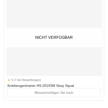
NICHT VERFÜGBAR
NICHT VERFÜGBAR
Reviews
5
(7 der Bewertungen)
5 out of 5 stars
Kniebeugentrainer HS-2010SM Sissy Squat
Benachrichtigen Sie mich