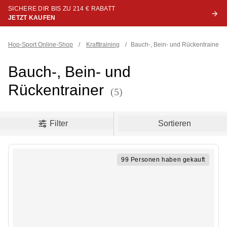
SICHERE DIR BIS ZU 214 € RABATT
JETZT KAUFEN
Hop-Sport Online-Shop
/
Krafttraining
/
Bauch-, Bein- und Rückentrainer
Bauch-, Bein- und
Rückentrainer
(5)
oduct filters
Filter
Sortieren
99 Personen haben gekauft