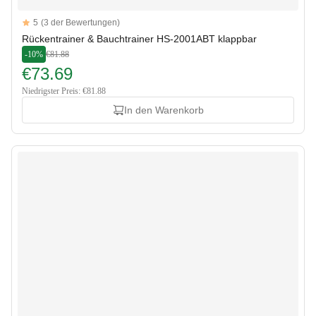
Reviews
5
(3 der Bewertungen)
5 out of 5 stars
Rückentrainer & Bauchtrainer HS-2001ABT klappbar
-10%
€81.88
€73.69
Niedrigster Preis: €81.88
In den Warenkorb