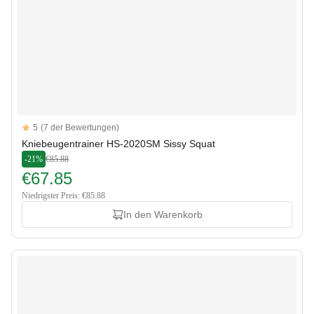
Reviews
5
(7 der Bewertungen)
5 out of 5 stars
Kniebeugentrainer HS-2020SM Sissy Squat
-21%
€85.88
€67.85
Niedrigster Preis: €85.88
In den Warenkorb