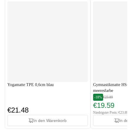
Yogamatte TPE 0,6cm blau
Gymnastikmatte HS-
meeresfarbe
-18%
€23.89
€19.59
€21.48
Niedrigster Preis: €23.89
In den Warenkorb
In den