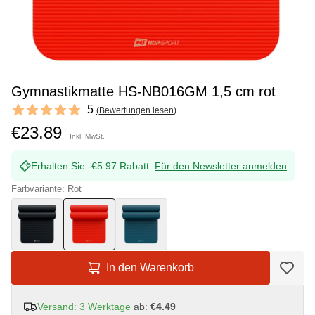
Gymnastikmatte HS-NB016GM 1,5 cm rot
Reviews
5
(
Bewertungen lesen
)
5 out of 5 stars
€23.89
Inkl. MwSt.
Erhalten Sie -€5.97 Rabatt.
Für den Newsletter anmelden
Farbvariante: Rot
In den Warenkorb
Versand: 3 Werktage
ab:
€4.49