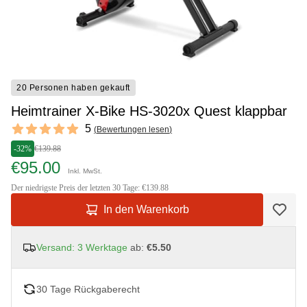
20 Personen haben gekauft
Heimtrainer X-Bike HS-3020x Quest klappbar
Reviews
5
(
Bewertungen lesen
)
5 out of 5 stars
-32%
€139.88
€95.00
Inkl. MwSt.
Der niedrigste Preis der letzten 30 Tage: €139.88
In den Warenkorb
Versand: 3 Werktage
ab:
€5.50
30 Tage Rückgaberecht