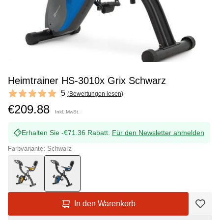
Heimtrainer HS-3010x Grix Schwarz
Reviews
5
(
Bewertungen lesen
)
5 out of 5 stars
€209.88
Inkl. MwSt.
Erhalten Sie -€71.36 Rabatt.
Für den Newsletter anmelden
Farbvariante: Schwarz
In den Warenkorb