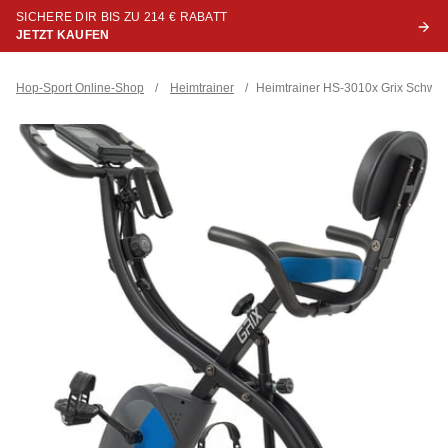
SICHERE DIR BIS ZU 214 € RABATT
JETZT KAUFEN
Hop-Sport Online-Shop
/
Heimtrainer
/
Heimtrainer HS-3010x Grix Schwar