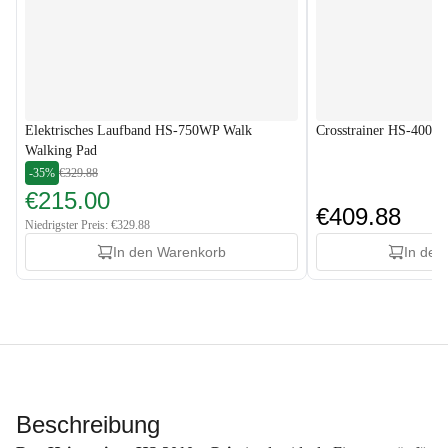
Elektrisches Laufband HS-750WP Walk
Crosstrainer HS-400B 
Walking Pad
-35%
€329.88
€215.00
€409.88
Niedrigster Preis: €329.88
In den Warenkorb
In den
Beschreibung