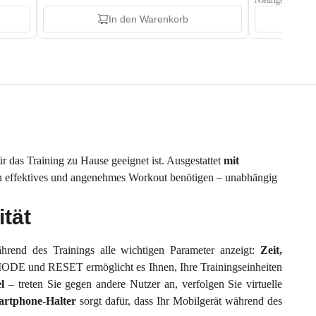
Niedrigster Preis:
In den Warenkorb
ür das Training zu Hause geeignet ist. Ausgestattet
mit
r ein effektives und angenehmes Workout benötigen – unabhängig
tät
hrend des Trainings alle wichtigen Parameter anzeigt:
Zeit,
 MODE und RESET ermöglicht es Ihnen, Ihre Trainingseinheiten
l
– treten Sie gegen andere Nutzer an, verfolgen Sie virtuelle
rtphone-Halter
sorgt dafür, dass Ihr Mobilgerät während des