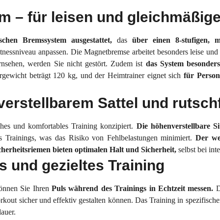
– für leisen und gleichmäßige
chen Bremssystem ausgestattet,
das
über einen 8-stufigen, m
Fitnessniveau anpassen. Die Magnetbremse arbeitet besonders leise und 
nsehen, werden Sie nicht gestört. Zudem ist
das System besonders
gewicht beträgt 120 kg, und der Heimtrainer eignet sich
für Perso
verstellbarem Sattel und rutsc
s und komfortables Training konzipiert.
Die höhenverstellbare Si
s Trainings, was das Risiko von Fehlbelastungen minimiert.
Der wei
cherheitsriemen bieten optimalen Halt und Sicherheit,
selbst bei int
 und gezieltes Training
önnen Sie Ihren
Puls während des Trainings in Echtzeit messen.
D
Workout sicher und effektiv gestalten können. Das Training in spezifis
auer.