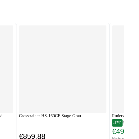
ld
Crosstrainer HS-160CF Stage Grau
Rudergerät HS
-17%
€599.88
€495.00
€859.88