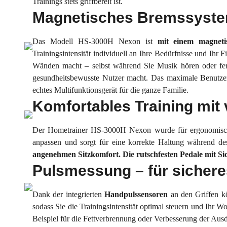
Trainings stets griffbereit ist.
Magnetisches Bremssystem 
Das Modell HS-3000H Nexon ist
mit einem magnetis
Trainingsintensität individuell an Ihre Bedürfnisse und Ihr 
Wänden macht – selbst während Sie Musik hören oder fer
gesundheitsbewusste Nutzer macht. Das maximale Benutzer
echtes Multifunktionsgerät für die ganze Familie.
Komfortables Training mit 
Der Hometrainer HS-3000H Nexon wurde für ergonomische
anpassen und sorgt für eine korrekte Haltung während de
angenehmen Sitzkomfort.
Die rutschfesten Pedale mit Si
Pulsmessung – für sicheres
Dank der integrierten
Handpulssensoren
an den Griffen k
sodass Sie die Trainingsintensität optimal steuern und Ihr 
Beispiel für die Fettverbrennung oder Verbesserung der Ausd