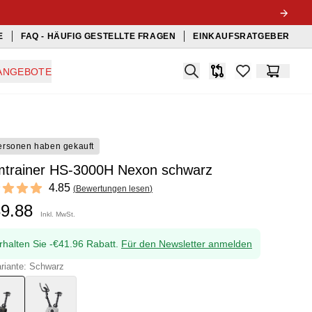
E
FAQ - HÄUFIG GESTELLTE FRAGEN
EINKAUFSRATGEBER
Search
ANGEBOTE
Produkt-Vergleichslis
items in favorit
Warenko
ersonen haben gekauft
mtrainer HS-3000H Nexon schwarz
ews
4.85
(
Bewertungen lesen
)
t of 5 stars
39.88
Inkl. MwSt.
rhalten Sie -€41.96 Rabatt.
Für den Newsletter anmelden
riante: Schwarz