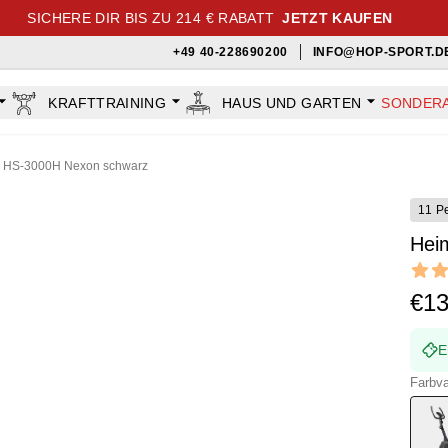
SICHERE DIR BIS ZU 214 € RABATT
JETZT KAUFEN
+49 40-228690200
INFO@HOP-SPORT.D
KRAFTTRAINING
HAUS UND GARTEN
SONDER
r HS-3000H Nexon schwarz
11 P
Hei
Revi
4.85 ou
€1
E
Farbva