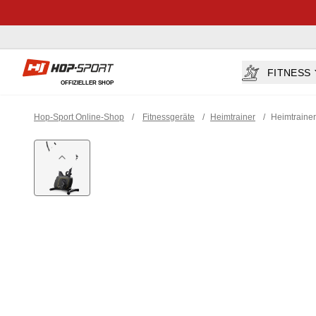
Hop-sport.at
FITNESS
OFFIZIELLER SHOP
Hop-Sport Online-Shop
/
Fitnessgeräte
/
Heimtrainer
/
Heimtraine