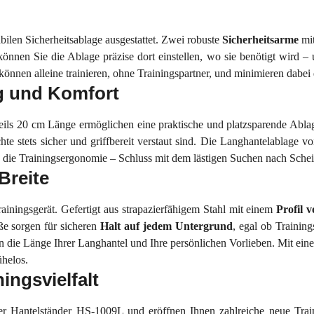
bilen Sicherheitsablage ausgestattet. Zwei robuste
Sicherheitsarme
mi
können Sie die Ablage präzise dort einstellen, wo sie benötigt wir
 können alleine trainieren, ohne Trainingspartner, und minimieren dabei 
 und Komfort
eils 20 cm Länge ermöglichen eine praktische und platzsparende Abl
te stets sicher und griffbereit verstaut sind. Die Langhantelablage v
die Trainingsergonomie – Schluss mit dem lästigen Suchen nach Sch
Breite
iningsgerät. Gefertigt aus strapazierfähigem Stahl mit einem
Profil 
üße sorgen für sicheren
Halt auf jedem Untergrund
, egal ob Trainin
n die Länge Ihrer Langhantel und Ihre persönlichen Vorlieben. Mit ein
ühelos.
ingsvielfalt
r Hantelständer HS-1009L und eröffnen Ihnen zahlreiche neue Train