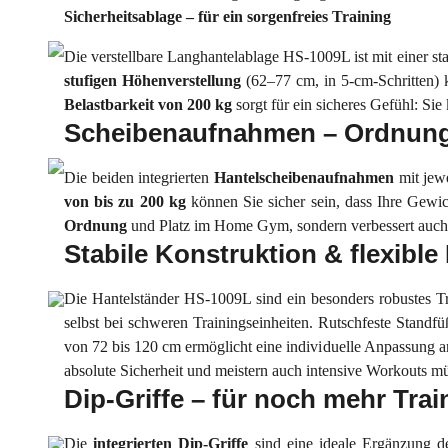
Sicherheitsablage – für ein sorgenfreies Training
Die verstellbare Langhantelablage HS-1009L ist mit einer sta
stufigen Höhenverstellung
(62–77 cm, in 5-cm-Schritten) 
Belastbarkeit von 200 kg
sorgt für ein sicheres Gefühl: Sie
Scheibenaufnahmen – Ordnung
Die beiden integrierten
Hantelscheibenaufnahmen
mit jew
von bis zu 200 kg
können Sie sicher sein, dass Ihre Gewich
Ordnung
und Platz im Home Gym, sondern verbessert auch 
Stabile Konstruktion & flexible 
Die Hantelständer HS-1009L sind ein besonders robustes Tra
selbst bei schweren Trainingseinheiten. Rutschfeste Standf
von 72 bis 120 cm ermöglicht eine individuelle Anpassung a
absolute Sicherheit und meistern auch intensive Workouts m
Dip-Griffe – für noch mehr Train
Die
integrierten Dip-Griffe
sind eine ideale Ergänzung de