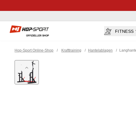
Hop-sport.at
FITNESS
OFFIZIELLER SHOP
Hop-Sport Online-Shop
/
Krafttraining
/
Hantelablagen
/
Langhante