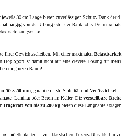
t jeweils 30 cm Länge bieten zuverlässigen Schutz. Dank der
4-
d – unabhängig von der Übung oder der Bankhöhe. Die maximale
das Verletzungsrisiko.
age Ihrer Gewichtsscheiben. Mit einer maximalen
Belastbarkeit
on Hop-Sport ist damit nicht nur eine clevere Lösung für
mehr
eiben im ganzen Raum!
von 50 × 50 mm
, garantieren sie Stabilität und Verlässlichkeit –
gsmatte, Laminat oder Beton im Keller. Die
verstellbare Breite
er
Tragkraft von bis zu 200 kg
bieten diese Langhantelablagen
ingsmöglichkeiten – von klassischen Trizeps-Dips bis hin zu