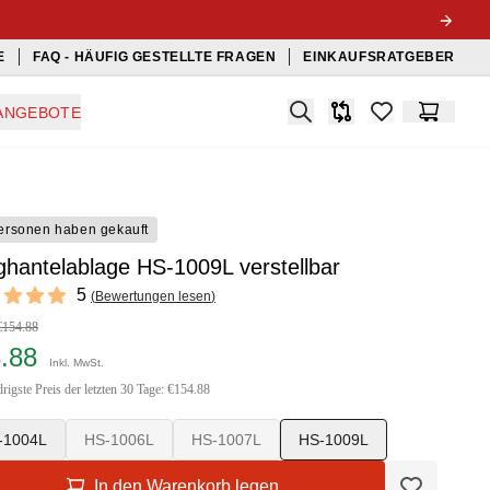
E
FAQ - HÄUFIG GESTELLTE FRAGEN
EINKAUFSRATGEBER
Search
ANGEBOTE
Produkt-Vergleichslis
items in favorit
Warenko
ersonen haben gekauft
hantelablage HS-1009L verstellbar
ews
5
(
Bewertungen lesen
)
f 5 stars
€154.88
3.88
Inkl. MwSt.
rigste Preis der letzten 30 Tage: €154.88
-1004L
HS-1006L
HS-1007L
HS-1009L
In den Warenkorb legen