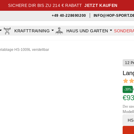
SICHERE DIR BIS ZU 214 € RABATT
JETZT KAUFEN
+49 40-228690200
INFO@HOP-SPORT.D
KRAFTTRAINING
HAUS UND GARTEN
SONDER
lablage HS-1009L verstellbar
12 P
Lang
Revi
5 out o
-39%
€9
Der nied
Modell
HS