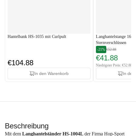
Hantelbank HS-1035 mit Curlpult
Langhantelstange 167 
Sternverschlüssen
-21%
€52.88
€41.88
€104.88
Niedrigster Preis: €52.88
In den Warenkorb
In den
Beschreibung
Mit dem
Langhantelständer HS-1004L
der Firma Hop-Sport