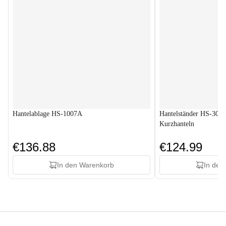
Hantelablage HS-1007A
Hantelständer HS-3040A
Kurzhanteln
€136.88
€124.99
In den Warenkorb
In den