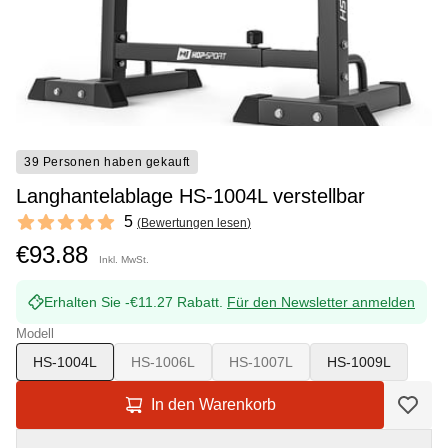
39 Personen haben gekauft
Langhantelablage HS-1004L verstellbar
Reviews
5
(
Bewertungen lesen
)
5 out of 5 stars
€93.88
Inkl. MwSt.
Erhalten Sie -€11.27 Rabatt.
Für den Newsletter anmelden
Modell
HS-1004L
HS-1006L
HS-1007L
HS-1009L
In den Warenkorb