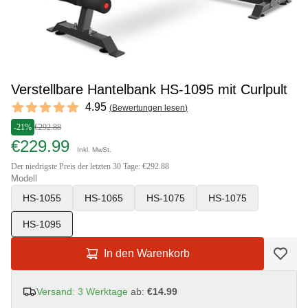
Verstellbare Hantelbank HS-1095 mit Curlpult
Reviews
4.95
(
Bewertungen lesen
)
4.95 out of 5 stars
-21%
€292.88
€229.99
Inkl. MwSt.
Der niedrigste Preis der letzten 30 Tage: €292.88
Modell
HS-1055
HS-1065
HS-1075
HS-1075
HS-1095
In den Warenkorb
Versand: 3 Werktage
ab:
€14.99