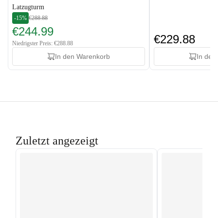
Latzugturm
-15%
€288.88
€244.99
€229.88
Niedrigster Preis: €288.88
In den Warenkorb
In den
Zuletzt angezeigt