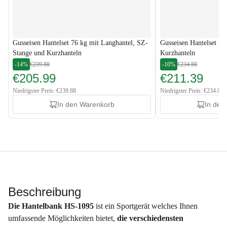
Gusseisen Hantelset 76 kg mit Langhantel, SZ-
Gusseisen Hantelset 79
Stange und Kurzhanteln
Kurzhanteln
-14%
€239.88
-10%
€234.88
€205.99
€211.39
Niedrigster Preis: €239.88
Niedrigster Preis: €234.88
In den Warenkorb
In den
Beschreibung
Die Hantelbank HS-1095
ist ein Sportgerät welches Ihnen
umfassende Möglichkeiten bietet,
die verschiedensten