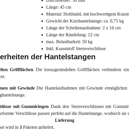
Durchmesser: 30 mm
Länge: 45 cm
Material: Hohlstahl, mit hochwertigem Kunst
Gewicht der Kurzhantelstange: ca. 0,75 kg
Länge der Scheibenaufnahme: 2 x 16 cm
Länge der Rändelung: 12 cm
max. Belastbarkeit: 50 kg
Inkl. Kunststoff Sternverschlüsse
rheiten der Hantelstangen
lten Griffflächen
Die kreuzgerändelten Griffflächen verhindern e
rt.
hmen mit Gewinde
Die Hantelaufnahmen mit Gewinde ermöglichen ei
ghantelstange.
chlüsse mit Gummiringen
Dank den Sternverschlüssen mit Gummiri
formte Verschlüsse passen perfekt auf die Hantelstange, wodurch sie s
Lieferung
set wird in
3
Paketen geliefert.