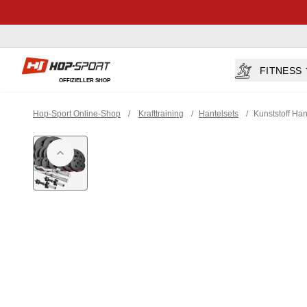
Hop-sport.at
FITNESS
OFFIZIELLER SHOP
Hop-Sport Online-Shop
/
Krafttraining
/
Hantelsets
/
Kunststoff Ha