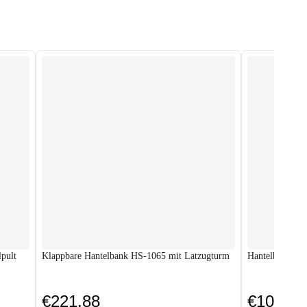
lpult
Klappbare Hantelbank HS-1065 mit Latzugturm
Hantelbank HS
€221.88
€104.88