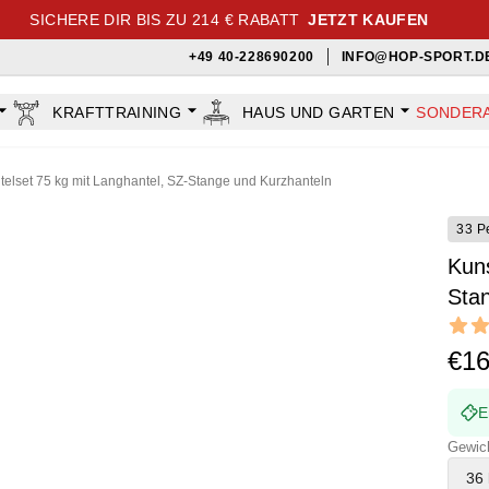
SICHERE DIR BIS ZU 214 € RABATT
JETZT KAUFEN
+49 40-228690200
INFO@HOP-SPORT.D
KRAFTTRAINING
HAUS UND GARTEN
SONDER
ntelset 75 kg mit Langhantel, SZ-Stange und Kurzhanteln
33 P
Kuns
Sta
Revi
5 out o
€1
E
Gewic
36 