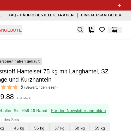
E
FAQ - HÄUFIG GESTELLTE FRAGEN
EINKAUFSRATGEBER
Search
ANGEBOTE
Produkt-Vergleichslis
items in favorit
Warenko
ersonen haben gekauft
tstoff Hantelset 75 kg mit Langhantel, SZ-
nge und Kurzhanteln
ews
5
(
Bewertungen lesen
)
f 5 stars
69.88
Inkl. MwSt.
rhalten Sie -€59.46 Rabatt.
Für den Newsletter anmelden
ht des Sets
kg
45 kg
56 kg
57 kg
58 kg
59 kg