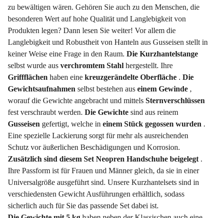
zu bewältigen wären. Gehören Sie auch zu den Menschen, die
besonderen Wert auf hohe Qualität und Langlebigkeit von
Produkten legen? Dann lesen Sie weiter! Vor allem die
Langlebigkeit und Robustheit von Hanteln aus Gusseisen stellt in
keiner Weise eine Frage in den Raum.
Die Kurzhantelstange
selbst wurde aus
verchromtem Stahl
hergestellt. Ihre
Griffflächen
haben eine
kreuzgerändelte Oberfläche
.
Die
Gewichtsaufnahmen
selbst bestehen aus
einem Gewinde
,
worauf die Gewichte angebracht und mittels
Sternverschlüssen
fest verschraubt werden.
Die Gewichte
sind aus reinem
Gusseisen
gefertigt, welche in
einem Stück gegossen wurden
.
Eine spezielle Lackierung sorgt für mehr als ausreichenden
Schutz vor äußerlichen Beschädigungen und Korrosion.
Zusätzlich sind diesem Set Neopren Handschuhe beigelegt
.
Ihre Passform ist für Frauen und Männer gleich, da sie in einer
Universalgröße ausgeführt sind. Unsere Kurzhantelsets sind in
verschiedensten Gewicht Ausführungen erhältlich, sodass
sicherlich auch für Sie das passende Set dabei ist.
Die Gewichte mit 5 kg
haben neben der Klassischen auch eine