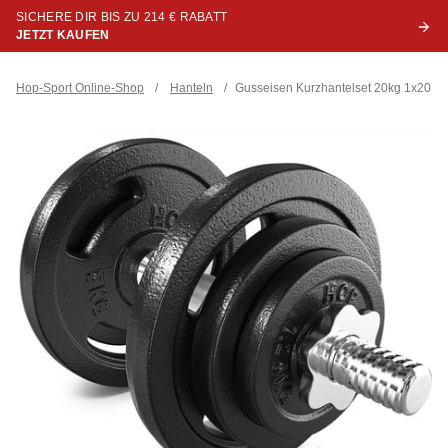
SICHERE DIR BIS ZU 214 € RABATT
JETZT KAUFEN
Hop-Sport Online-Shop
/
Hanteln
/
Gusseisen Kurzhantelset 20kg 1x20 kg