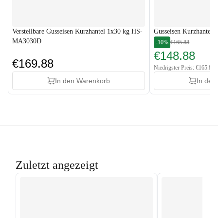
Verstellbare Gusseisen Kurzhantel 1x30 kg HS-
Gusseisen Kurzhantels
MA3030D
-10%
€165.88
€148.88
€169.88
Niedrigster Preis: €165.88
In den Warenkorb
In den
Zuletzt angezeigt