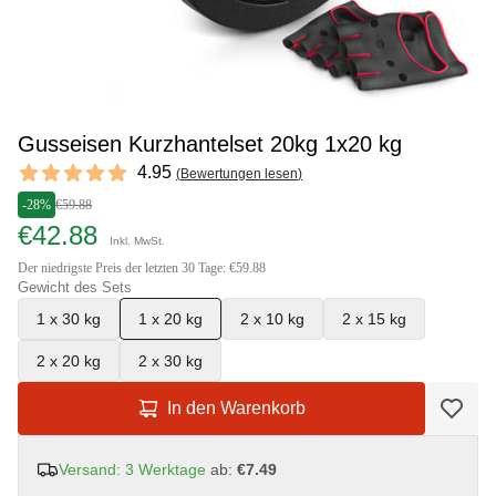
Gusseisen Kurzhantelset 20kg 1x20 kg
Reviews
4.95
(
Bewertungen lesen
)
4.95 out of 5 stars
-28%
€59.88
€42.88
Inkl. MwSt.
Der niedrigste Preis der letzten 30 Tage: €59.88
Gewicht des Sets
1 x 30 kg
1 x 20 kg
2 x 10 kg
2 x 15 kg
2 x 20 kg
2 x 30 kg
In den Warenkorb
Versand: 3 Werktage
ab:
€7.49