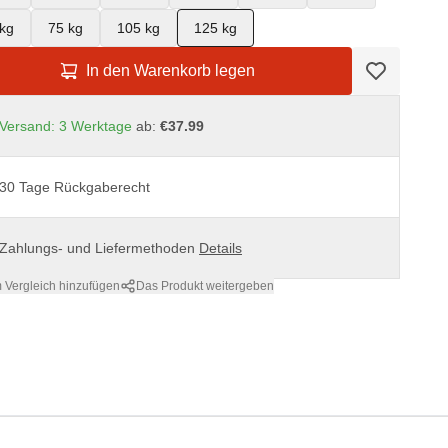
kg
75 kg
105 kg
125 kg
In den Warenkorb legen
Versand: 3 Werktage
ab:
€37.99
30 Tage Rückgaberecht
Zahlungs- und Liefermethoden
Details
 Vergleich hinzufügen
Das Produkt weitergeben