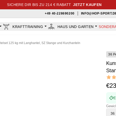
SICHERE DIR BIS ZU 214 € RABATT
JETZT KAUFEN
+49 40-228690200
INFO@HOP-SPORT.D
KRAFTTRAINING
HAUS UND GARTEN
SONDER
ntelset 125 kg mit Langhantel, SZ Stange und Kurzhanteln
36 P
Kuns
Sta
Revi
5 out o
€2
E
Gewic
36 