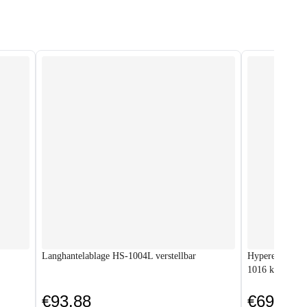
Langhantelablage HS-1004L verstellbar
Hyperextensio
1016 klappbar
€93.88
€69.88