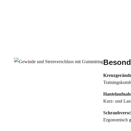
Besonde
Kreuzgerände
Trainingskomfo
Hantelaufna
Kurz- und Lan
Schraubvers
Ergonomisch ge