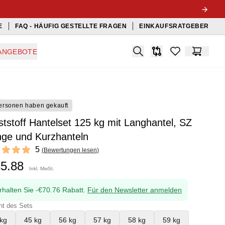
E
FAQ - HÄUFIG GESTELLTE FRAGEN
EINKAUFSRATGEBER
Search
ANGEBOTE
Produkt-Vergleichslis
items in favorit
Warenko
ersonen haben gekauft
tstoff Hantelset 125 kg mit Langhantel, SZ
nge und Kurzhanteln
ews
5
(
Bewertungen lesen
)
f 5 stars
35.88
Inkl. MwSt.
rhalten Sie -€70.76 Rabatt.
Für den Newsletter anmelden
ht des Sets
kg
45 kg
56 kg
57 kg
58 kg
59 kg