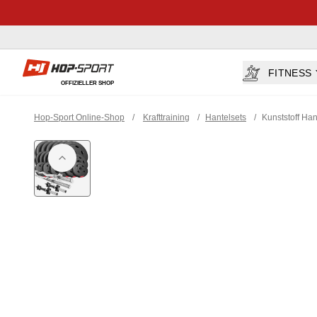
Hop-sport.at
FITNESS
OFFIZIELLER SHOP
Hop-Sport Online-Shop
/
Krafttraining
/
Hantelsets
/
Kunststoff Ha