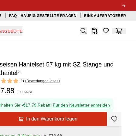
E
FAQ - HÄUFIG GESTELLTE FRAGEN
EINKAUFSRATGEBER
Search
ANGEBOTE
Produkt-Vergleichslis
items in favorit
Warenko
seisen Hantelset 57 kg mit SZ-Stange und
zhanteln
ews
5
(
Bewertungen lesen
)
f 5 stars
77.88
Inkl. MwSt.
rhalten Sie -€17.79 Rabatt.
Für den Newsletter anmelden
In den Warenkorb legen
Versand: 3 Werktage
ab:
€22.49