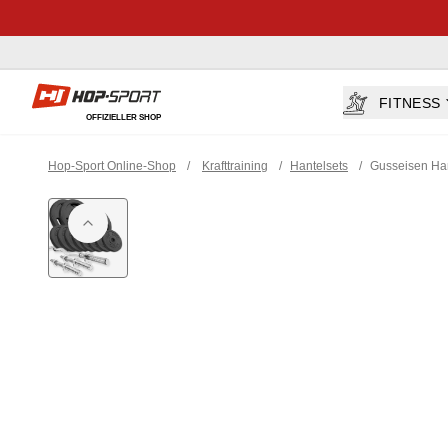
Hop-sport.at
FITNESS
OFFIZIELLER SHOP
Hop-Sport Online-Shop
/
Krafttraining
/
Hantelsets
/
Gusseisen Han