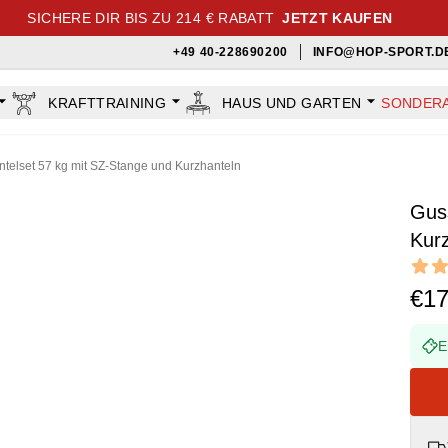
SICHERE DIR BIS ZU 214 € RABATT
JETZT KAUFEN
+49 40-228690200
INFO@HOP-SPORT.D
KRAFTTRAINING
HAUS UND GARTEN
SONDER
telset 57 kg mit SZ-Stange und Kurzhanteln
Gus
Kur
Revi
5 out o
€1
E