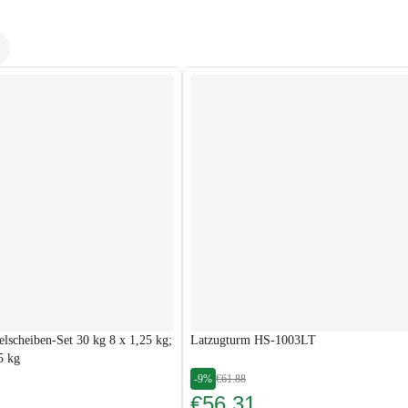
elscheiben-Set 30 kg 8 x 1,25 kg;
Latzugturm HS-1003LT
5 kg
-9%
€61.88
€56.31