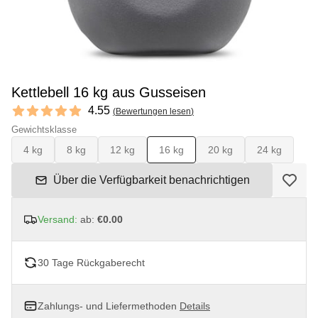
Kettlebell 16 kg aus Gusseisen
Reviews
4.55
(
Bewertungen lesen
)
4.55 out of 5 stars
Gewichtsklasse
4 kg
8 kg
12 kg
16 kg
20 kg
24 kg
Über die Verfügbarkeit benachrichtigen
Versand:
ab:
€0.00
30 Tage Rückgaberecht
Zahlungs- und Liefermethoden
Details