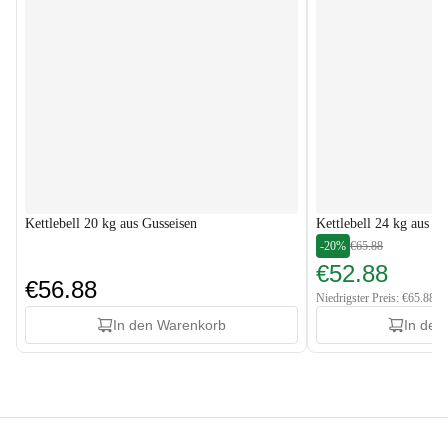
Kettlebell 20 kg aus Gusseisen
Kettlebell 24 kg aus G
-20%
€65.88
€52.88
€56.88
Niedrigster Preis: €65.88
In den Warenkorb
In den