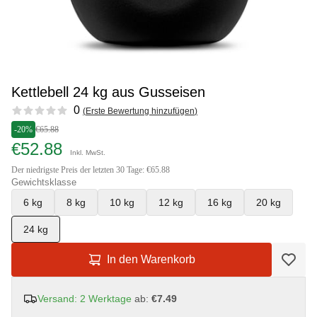
Kettlebell 24 kg aus Gusseisen
Reviews
0
(
Erste Bewertung hinzufügen
)
-20%
€65.88
€52.88
Inkl. MwSt.
Der niedrigste Preis der letzten 30 Tage: €65.88
Gewichtsklasse
6 kg
8 kg
10 kg
12 kg
16 kg
20 kg
24 kg
In den Warenkorb
Versand: 2 Werktage
ab:
€7.49