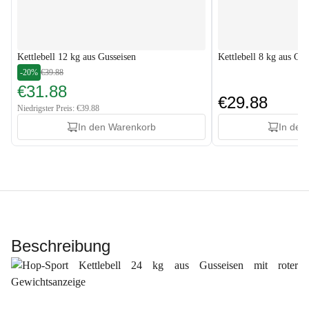
Kettlebell 12 kg aus Gusseisen
Kettlebell 8 kg aus Gus
-20%
€39.88
€31.88
€29.88
Niedrigster Preis: €39.88
In den Warenkorb
In den
Beschreibung