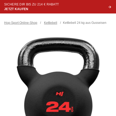
SICHERE DIR BIS ZU 214 € RABATT
JETZT KAUFEN
Hop-Sport Online-Shop
/
Kettlebell
/
Kettlebell 24 kg aus Gusseisen