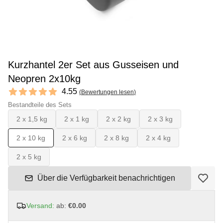
Kurzhantel 2er Set aus Gusseisen und
Neopren 2x10kg
Reviews
4.55
(
Bewertungen lesen
)
4.55 out of 5 stars
Bestandteile des Sets
2 x 1,5 kg
2 x 1 kg
2 x 2 kg
2 x 3 kg
2 x 10 kg
2 x 6 kg
2 x 8 kg
2 x 4 kg
2 x 5 kg
Über die Verfügbarkeit benachrichtigen
Versand:
ab:
€0.00