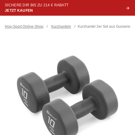
SICHERE DIR BIS ZU 214 € RABATT
JETZT KAUFEN
Hop-Sport Online-Shop
/
Kurzhanteln
/
Kurzhantel 2er Set aus Gusseise