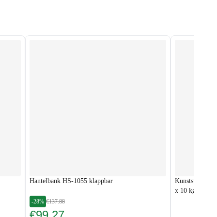
Hantelbank HS-1055 klappbar
Kunststoff Han
x 10 kg
-28%
€137.88
€99.27