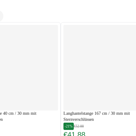
ge 40 cm / 30 mm mit
Langhantelstange 167 cm / 30 mm mit
en
Sternverschlüssen
-21%
€52.88
€41.88