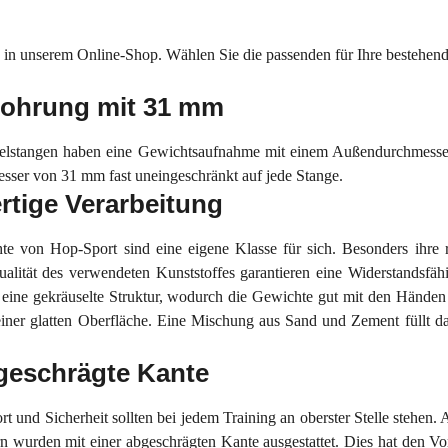
 in unserem Online-Shop. Wählen Sie die passenden für Ihre bestehende 
bohrung mit 31 mm
telstangen haben eine Gewichtsaufnahme mit einem Außendurchmesse
sser von 31 mm fast uneingeschränkt auf jede Stange.
tige Verarbeitung
e von Hop-Sport sind eine eigene Klasse für sich. Besonders ihre r
alität des verwendeten Kunststoffes garantieren eine Widerstandsfä
eine gekräuselte Struktur, wodurch die Gewichte gut mit den Händen gr
iner glatten Oberfläche. Eine Mischung aus Sand und Zement füllt d
eschrägte Kante
t und Sicherheit sollten bei jedem Training an oberster Stelle stehen
n wurden mit einer abgeschrägten Kante ausgestattet. Dies hat den Vo