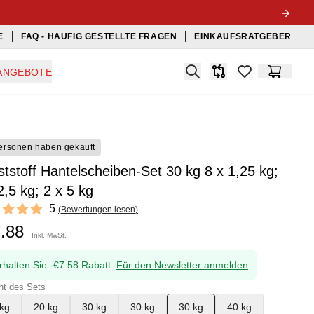
E
FAQ - HÄUFIG GESTELLTE FRAGEN
EINKAUFSRATGEBER
Search
ANGEBOTE
Produkt-Vergleichslis
items in favorit
Warenko
ersonen haben gekauft
tstoff Hantelscheiben-Set 30 kg 8 x 1,25 kg;
2,5 kg; 2 x 5 kg
ews
5
(
Bewertungen lesen
)
f 5 stars
7.88
Inkl. MwSt.
rhalten Sie -€7.58 Rabatt.
Für den Newsletter anmelden
ht des Sets
kg
20 kg
30 kg
30 kg
30 kg
40 kg