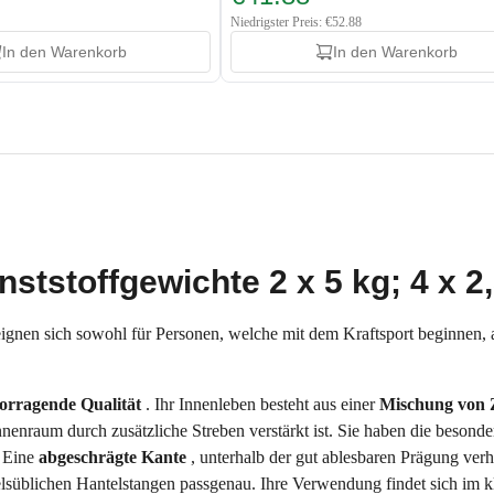
Niedrigster Preis: €52.88
In den Warenkorb
In den Warenkorb
ststoffgewichte 2 x 5 kg; 4 x 2
gnen sich sowohl für Personen, welche mit dem Kraftsport beginnen, al
orragende Qualität
. Ihr Innenleben besteht aus einer
Mischung von
enraum durch zusätzliche Streben verstärkt ist. Sie haben die besonde
. Eine
abgeschrägte Kante
, unterhalb der gut ablesbaren Prägung ver
ndelsüblichen Hantelstangen passgenau. Ihre Verwendung findet sich im kl