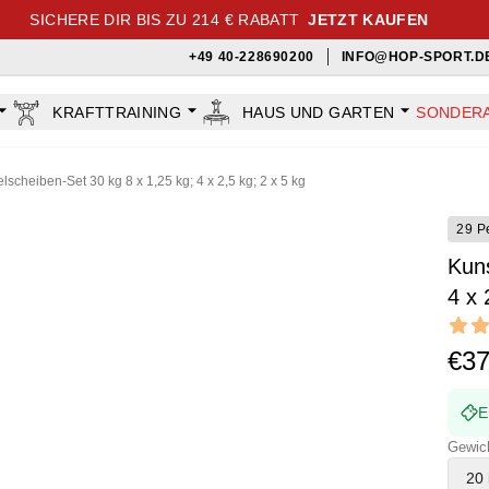
SICHERE DIR BIS ZU 214 € RABATT
JETZT KAUFEN
+49 40-228690200
INFO@HOP-SPORT.D
KRAFTTRAINING
HAUS UND GARTEN
SONDER
lscheiben-Set 30 kg 8 x 1,25 kg; 4 x 2,5 kg; 2 x 5 kg
29 P
Kuns
4 x 
Revi
5 out o
€3
E
Gewic
20 