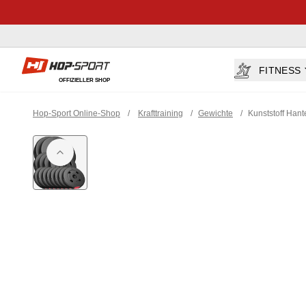
Hop-sport.at
FITNESS
OFFIZIELLER SHOP
Hop-Sport Online-Shop
/
Krafttraining
/
Gewichte
/
Kunststoff Hante