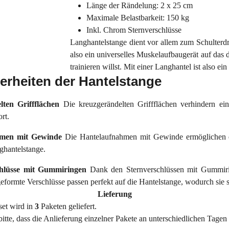
Länge der Rändelung: 2 x 25 cm
Maximale Belastbarkeit: 150 kg
Inkl. Chrom Sternverschlüsse
Langhantelstange dient vor allem zum Schulter
also ein universelles Muskelaufbaugerät auf das 
trainieren willst. Mit einer Langhantel ist also e
rheiten der Hantelstange
lten Griffflächen
Die kreuzgerändelten Griffflächen verhindern e
rt.
hmen mit Gewinde
Die Hantelaufnahmen mit Gewinde ermöglichen ei
ghantelstange.
chlüsse mit Gummiringen
Dank den Sternverschlüssen mit Gummiri
formte Verschlüsse passen perfekt auf die Hantelstange, wodurch sie s
Lieferung
set wird in
3
Paketen geliefert.
itte, dass die Anlieferung einzelner Pakete an unterschiedlichen Tagen