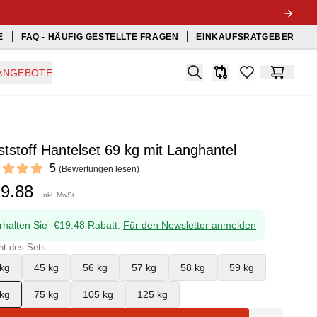
E
FAQ - HÄUFIG GESTELLTE FRAGEN
EINKAUFSRATGEBER
Search
ANGEBOTE
Produkt-Vergleichslis
items in favorit
Warenko
tstoff Hantelset 69 kg mit Langhantel
ews
5
(
Bewertungen lesen
)
f 5 stars
29.88
Inkl. MwSt.
rhalten Sie -€19.48 Rabatt.
Für den Newsletter anmelden
ht des Sets
kg
45 kg
56 kg
57 kg
58 kg
59 kg
kg
75 kg
105 kg
125 kg