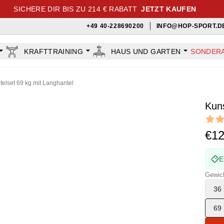
SICHERE DIR BIS ZU 214 € RABATT
JETZT KAUFEN
+49 40-228690200
INFO@HOP-SPORT.D
KRAFTTRAINING
HAUS UND GARTEN
SONDER
telset 69 kg mit Langhantel
Kuns
Revi
5 out o
€1
E
Gewic
36 
69 