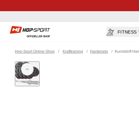
Hop-sport.at
FITNESS
OFFIZIELLER SHOP
Hop-Sport Online-Shop
/
Krafttraining
/
Hantelsets
/
Kunststoff Han