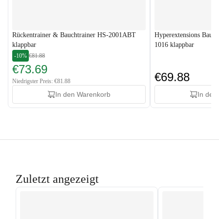
Rückentrainer & Bauchtrainer HS-2001ABT
Hyperextensions Bauch
klappbar
1016 klappbar
-10%
€81.88
€73.69
€69.88
Niedrigster Preis: €81.88
In den Warenkorb
In den
Zuletzt angezeigt