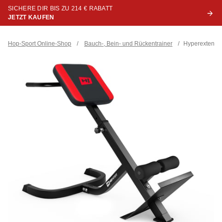
SICHERE DIR BIS ZU 214 € RABATT
JETZT KAUFEN
Hop-Sport Online-Shop
/
Bauch-, Bein- und Rückentrainer
/
Hyperextensi