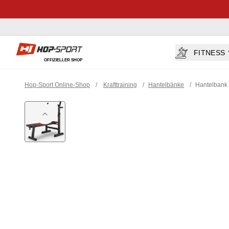
Hop-sport.at
FITNESS
OFFIZIELLER SHOP
Hop-Sport Online-Shop
/
Krafttraining
/
Hantelbänke
/
Hantelbank