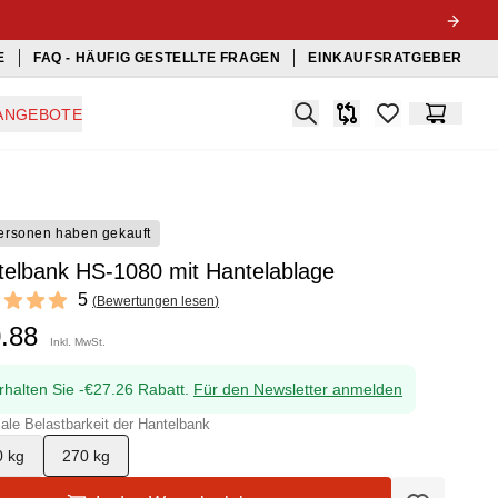
E
FAQ - HÄUFIG GESTELLTE FRAGEN
EINKAUFSRATGEBER
Search
ANGEBOTE
Produkt-Vergleichslis
items in favorit
Warenko
ersonen haben gekauft
telbank HS-1080 mit Hantelablage
ews
5
(
Bewertungen lesen
)
f 5 stars
0.88
Inkl. MwSt.
rhalten Sie -€27.26 Rabatt.
Für den Newsletter anmelden
le Belastbarkeit der Hantelbank
0 kg
270 kg