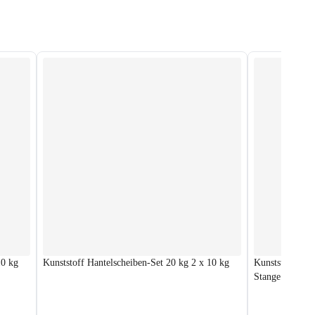
10 kg
Kunststoff Hantelscheiben-Set 20 kg 2 x 10 kg
Kunststoff Han
Stange und Kur