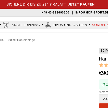
SICHERE DIR BIS ZU 214 € RABATT
JETZT KAUFEN
+49 40-228690200
INFO@HOP-SPORT.D
KRAFTTRAINING
HAUS UND GARTEN
SONDER
 HS-1080 mit Hantelablage
35 P
Han
Revi
5 out o
€9
E
Maxima
20