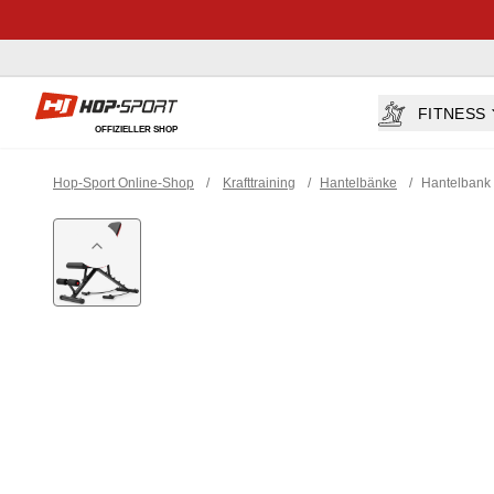
Hop-sport.at
FITNESS
OFFIZIELLER SHOP
Hop-Sport Online-Shop
/
Krafttraining
/
Hantelbänke
/
Hantelbank