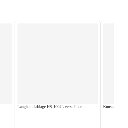
Langhantelablage HS-1004L verstellbar
Kunststoff Han