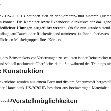
r
nk HS-2030HB befinden sich an der vorderen- und hinteren Querach
n können. Die Karabiner sowie Expanderseile inklusive der dazugehör
iedlichste Übungen ausgeführt werden.
Ob Sie nun gerade sitzend
lage, auf Bauch oder Rückenliegend trainieren, ist Ihnen überlassen. 
edlichsten Muskelgruppen Ihres Körpers.
des Beinstreckers vor Verletzungen zu schützen ist der Beinstrecker 
und schnell trocknende Oberfläche, damit Sie während des Trainings ni
e Konstruktion
ckenlehne wurden aus einem Brett und dickem Schaumstoff hergestellt
er Hantelbank HS-2030HB bestehen aus hochwertigen Materialien u
Verstellmöglichkeiten