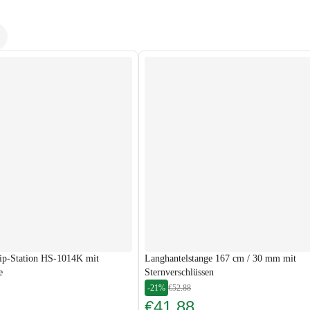
p-Station HS-1014K mit
Langhantelstange 167 cm / 30 mm mit
e
Sternverschlüssen
-21%
€52.88
€41.88