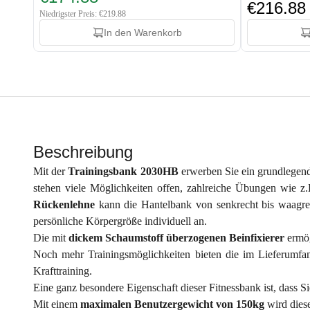
€216.88
Niedrigster Preis: €219.88
In den Warenkorb
Beschreibung
Mit der​
Trainingsbank 2030HB
erwerben Sie ein grundlegende
stehen viele Möglichkeiten offen, zahlreiche Übungen wie 
Rückenlehne
kann die Hantelbank von senkrecht bis waagrec
persönliche Körpergröße individuell an.
Die mit
dickem Schaumstoff überzogenen Beinfixierer
ermög
Noch mehr Trainingsmöglichkeiten bieten die im Lieferumfa
Krafttraining.
Eine ganz besondere Eigenschaft dieser Fitnessbank ist, dass S
Mit einem
maximalen Benutzergewicht von 150kg
wird dies