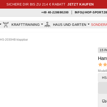
SICHERE DIR BIS ZU 214 € RABATT
JETZT KAUFEN
+49 40-228690200
INFO@HOP-SPORT.D
KRAFTTRAINING
HAUS UND GARTEN
SONDER
 HS-2030HB klappbar
15 P
Han
Revi
4.9 out
Modell
HS