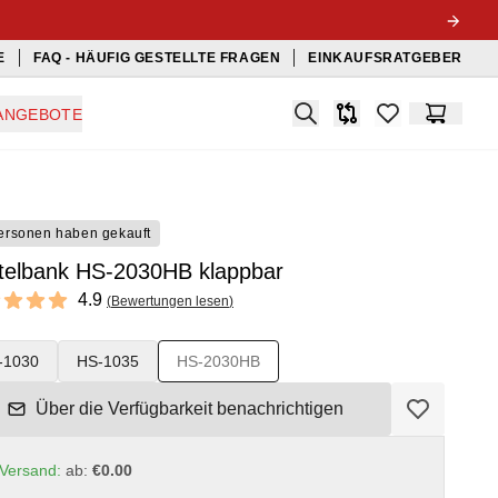
E
FAQ - HÄUFIG GESTELLTE FRAGEN
EINKAUFSRATGEBER
Search
ANGEBOTE
Produkt-Vergleichslis
items in favorit
Warenko
ersonen haben gekauft
telbank HS-2030HB klappbar
ews
4.9
(
Bewertungen lesen
)
 of 5 stars
-1030
HS-1035
HS-2030HB
Über die Verfügbarkeit benachrichtigen
Versand:
ab:
€0.00