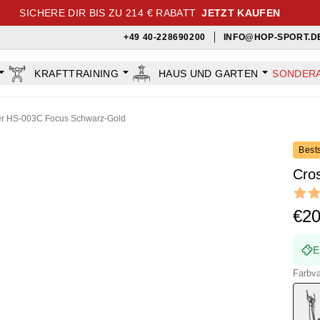
SICHERE DIR BIS ZU 214 € RABATT
JETZT KAUFEN
+49 40-228690200
INFO@HOP-SPORT.D
KRAFTTRAINING
HAUS UND GARTEN
SONDER
er HS-003C Focus Schwarz-Gold
Bests
Cro
Revi
5 out o
€2
E
Farbva