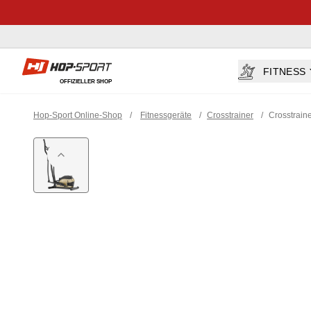
Hop-sport.at
FITNESS
OFFIZIELLER SHOP
Hop-Sport Online-Shop
/
Fitnessgeräte
/
Crosstrainer
/
Crosstrain