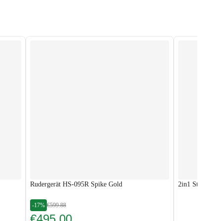
Rudergerät HS-095R Spike Gold
2in1 Stepper 
-17%
€599.88
€495.00