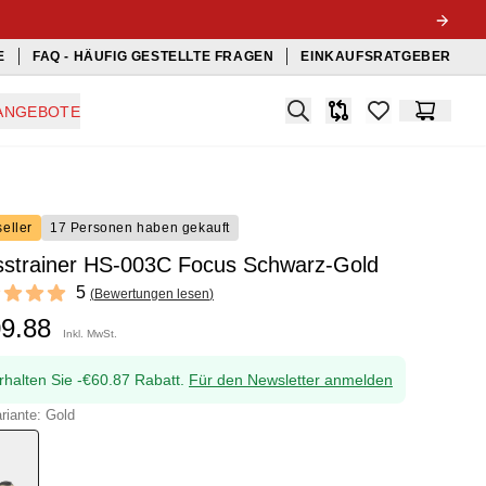
E
FAQ - HÄUFIG GESTELLTE FRAGEN
EINKAUFSRATGEBER
Search
ANGEBOTE
Produkt-Vergleichslis
items in favorit
Warenko
eller
17 Personen haben gekauft
sstrainer HS-003C Focus Schwarz-Gold
ews
5
(
Bewertungen lesen
)
f 5 stars
09.88
Inkl. MwSt.
rhalten Sie -€60.87 Rabatt.
Für den Newsletter anmelden
riante: Gold