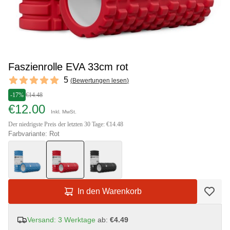
Faszienrolle EVA 33cm rot
Reviews
5
(
Bewertungen lesen
)
5 out of 5 stars
-17%
€14.48
€12.00
Inkl. MwSt.
Der niedrigste Preis der letzten 30 Tage: €14.48
Farbvariante: Rot
In den Warenkorb
Versand: 3 Werktage
ab:
€4.49