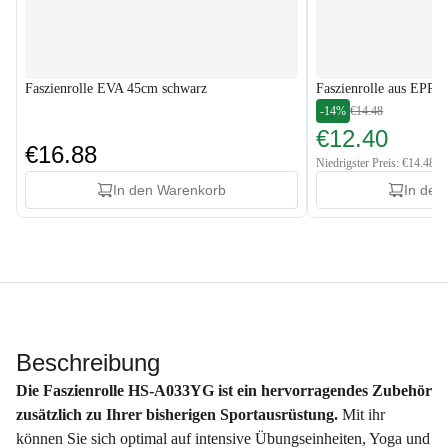
Faszienrolle EVA 45cm schwarz
Faszienrolle aus EPP 
-14%
€14.48
€12.40
€16.88
Niedrigster Preis: €14.48
In den Warenkorb
In den
Beschreibung
Die Faszienrolle HS-A033YG ist ein hervorragendes Zubehör
zusätzlich zu Ihrer bisherigen Sportausrüstung.
Mit ihr
können Sie sich optimal auf intensive Übungseinheiten, Yoga und