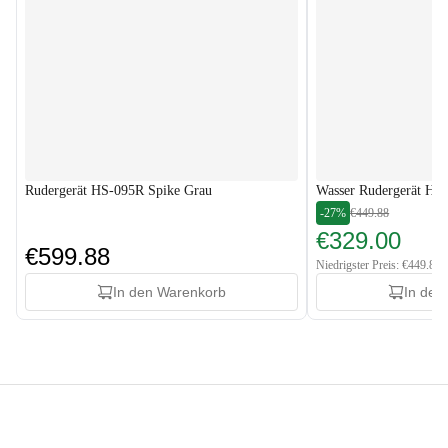
Rudergerät HS-095R Spike Grau
Wasser Rudergerät H
-27%
€449.88
€329.00
€599.88
Niedrigster Preis: €449.88
In den Warenkorb
In den