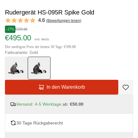
Rudergerät HS-095R Spike Gold
Reviews
4.6
(
Bewertungen lesen
)
4.6 out of 5 stars
-17%
€599.88
€495.00
Inkl. MwSt.
Der niedrigste Preis der letzten 30 Tage: €599.88
Farbvariante: Gold
In den Warenkorb
Versand: 4-5 Werktage
ab:
€50.00
30 Tage Rückgaberecht