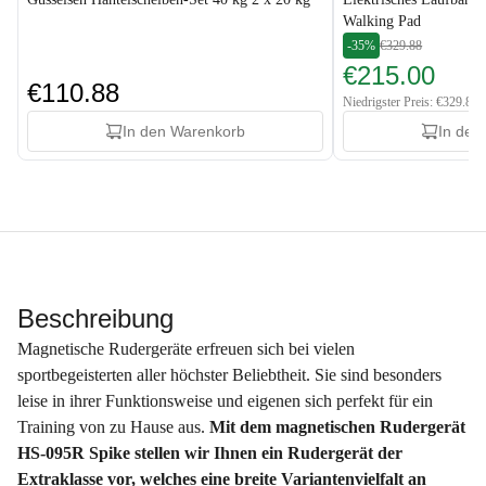
Walking Pad
-35%
€329.88
€215.00
€110.88
Niedrigster Preis: €329.88
In den Warenkorb
In den
Beschreibung
Magnetische Rudergeräte erfreuen sich bei vielen
sportbegeisterten aller höchster Beliebtheit. Sie sind besonders
leise in ihrer Funktionsweise und eigenen sich perfekt für ein
Training von zu Hause aus.
Mit dem magnetischen Rudergerät
HS-095R Spike stellen wir Ihnen ein Rudergerät der
Extraklasse vor, welches eine breite Variantenvielfalt an