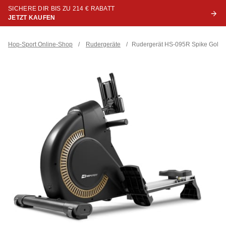
SICHERE DIR BIS ZU 214 € RABATT
JETZT KAUFEN
Hop-Sport Online-Shop
/
Rudergeräte
/
Rudergerät HS-095R Spike Gold