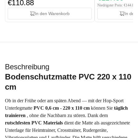
€110.88
Niedrigster Preis: €144.88
In den Warenkorb
In den
Beschreibung
Bodenschutzmatte PVC 220 x 110
cm
Ob in der Frühe oder am späten Abend — mit der Hop-Sport
Unterlegmatte
PVC 0,6 cm - 220 x 110 cm
können Sie
täglich
trainieren
, ohne die Nachbarn zu stören. Dank dem
rutschfesten PVC Materials
dient die Matte als ausgezeichnete
Unterlage für Heimtrainer, Crosstrainer, Rudergeräte,
Vibrationsplatten und Laufbänder. Die Matte hilft verschiedene