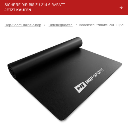
SICHERE DIR BIS ZU 214 € RABATT
JETZT KAUFEN
Hop-Sport Online-Shop
/
Unterlegmatten
/
Bodenschutzmatte PVC 0,6cm