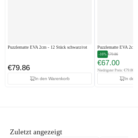
Puzzlematte EVA 2cm - 12 Stück schwarz/rot
Puzzlematte EVA 2cm -
-16%
€79.86
€67.00
€79.86
Niedrigster Preis: €79.86
In den Warenkorb
In den
Zuletzt angezeigt