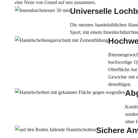
eine Neue von Grund auf neu zusammen.
Universelle Loch
Die meisten handelsüblichen Han
Sport, mit einem Innenlochdurchme
Hochwer
Bitumengewicht
hochwertige Qu
Oberfläche hat 
Gewichte mit e
derselbigen.
Abg
Komfor
sonder
ohne H
Sichere A