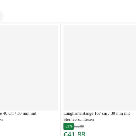
ge 40 cm / 30 mm mit
Langhantelstange 167 cm / 30 mm mit
en
Sternverschlüssen
-21%
€52.88
€41.88