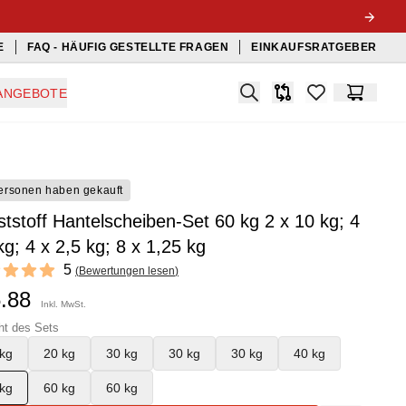
E
FAQ - HÄUFIG GESTELLTE FRAGEN
EINKAUFSRATGEBER
Search
ANGEBOTE
Produkt-Vergleichslis
items in favorit
Warenko
ersonen haben gekauft
tstoff Hantelscheiben-Set 60 kg 2 x 10 kg; 4
kg; 4 x 2,5 kg; 8 x 1,25 kg
ews
5
(
Bewertungen lesen
)
f 5 stars
5.88
Inkl. MwSt.
ht des Sets
kg
20 kg
30 kg
30 kg
30 kg
40 kg
kg
60 kg
60 kg