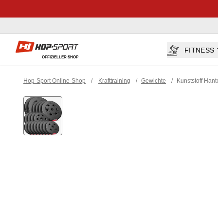
Hop-sport.at
FITNESS
OFFIZIELLER SHOP
Hop-Sport Online-Shop
/
Krafttraining
/
Gewichte
/
Kunststoff Hante