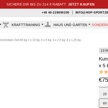
SICHERE DIR BIS ZU 214 € RABATT
JETZT KAUFEN
+49 40-228690200
INFO@HOP-SPORT.D
KRAFTTRAINING
HAUS UND GARTEN
SONDER
lscheiben-Set 60 kg 2 x 10 kg; 4 x 5 kg; 4 x 2,5 kg; 8 x 1,25 kg
13 P
Kuns
x 5 
Revi
5 out o
€7
Gewic
20 
60 