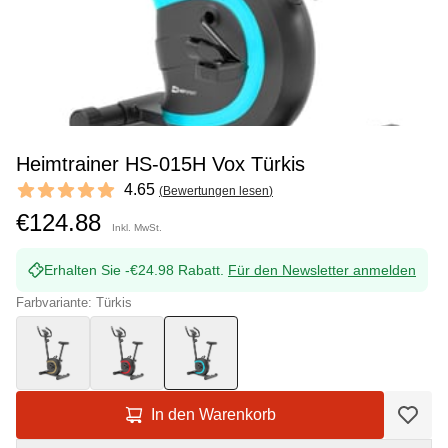
Heimtrainer HS-015H Vox Türkis
Reviews
4.65
(
Bewertungen lesen
)
4.65 out of 5 stars
€124.88
Inkl. MwSt.
Erhalten Sie -€24.98 Rabatt.
Für den Newsletter anmelden
Farbvariante: Türkis
In den Warenkorb