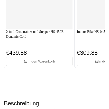
2-in-1 Crosstrainer und Stepper HS-450B
Indoor Bike HS-045IC
Dynamic Gold
€439.88
€309.88
In den Warenkorb
In den
Beschreibung