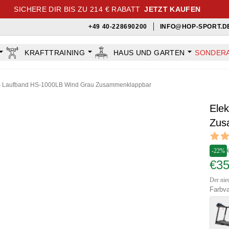
SICHERE DIR BIS ZU 214 € RABATT
JETZT KAUFEN
+49 40-228690200
INFO@HOP-SPORT.D
KRAFTTRAINING
HAUS UND GARTEN
SONDER
es Laufband HS-1000LB Wind Grau Zusammenklappbar
Ele
Zus
Revi
4.8 out
-22%
€3
Der nied
Farbva