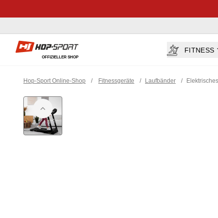
Hop-sport.at
FITNESS
OFFIZIELLER SHOP
Hop-Sport Online-Shop
/
Fitnessgeräte
/
Laufbänder
/
Elektrisch