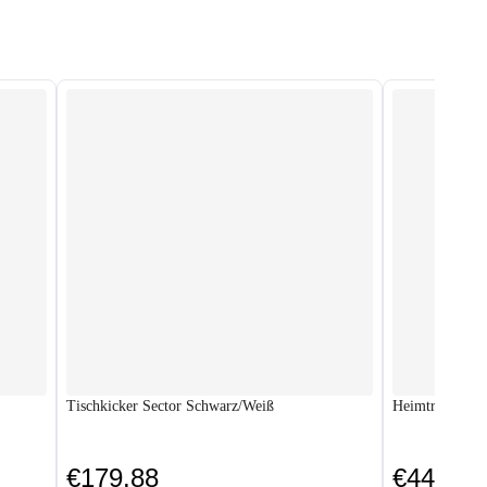
Tischkicker Sector Schwarz/Weiß
Heimtrainer H
€179.88
€449.88