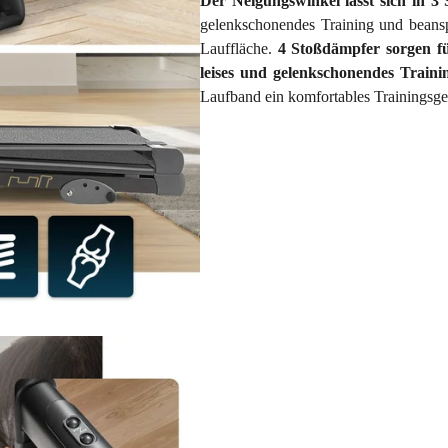
Der Neigungswinkel lässt sich in 3 S
gelenkschonendes Training und beans
Lauffläche.
4 Stoßdämpfer sorgen fü
leises und gelenkschonendes Traini
Laufband ein komfortables Trainingsgef