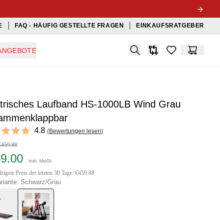
E
FAQ - HÄUFIG GESTELLTE FRAGEN
EINKAUFSRATGEBER
Search
ANGEBOTE
Produkt-Vergleichslis
items in favorit
Warenko
ktrisches Laufband HS-1000LB Wind Grau
ammenklappbar
ews
4.8
(
Bewertungen lesen
)
 of 5 stars
€459.88
59.00
Inkl. MwSt.
rigste Preis der letzten 30 Tage: €459.88
riante: Schwarz/Grau