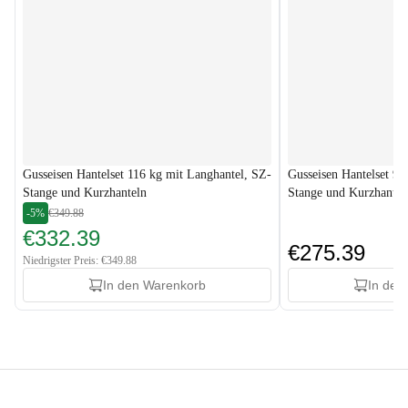
Gusseisen Hantelset 116 kg mit Langhantel, SZ-
Gusseisen Hantelset 96
Stange und Kurzhanteln
Stange und Kurzhantel
-5%
€349.88
€332.39
€275.39
Niedrigster Preis: €349.88
In den Warenkorb
In den