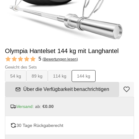
Olympia Hantelset 144 kg mit Langhantel
Reviews
5
(
Bewertungen lesen
)
5 out of 5 stars
Gewicht des Sets
54 kg
89 kg
114 kg
144 kg
Über die Verfügbarkeit benachrichtigen
Versand:
ab:
€0.00
30 Tage Rückgaberecht