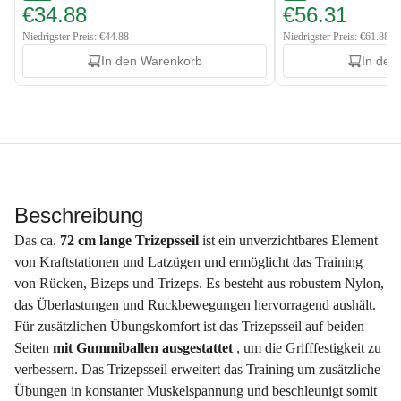
€34.88
€56.31
Niedrigster Preis: €44.88
Niedrigster Preis: €61.88
In den Warenkorb
In den
Beschreibung
Das ca.
72 cm lange Trizepsseil
ist ein unverzichtbares Element
von Kraftstationen und Latzügen und ermöglicht das Training
von Rücken, Bizeps und Trizeps. Es besteht aus robustem Nylon,
das Überlastungen und Ruckbewegungen hervorragend aushält.
Für zusätzlichen Übungskomfort ist das Trizepsseil auf beiden
Seiten
mit Gummiballen ausgestattet
, um die Grifffestigkeit zu
verbessern. Das Trizepsseil erweitert das Training um zusätzliche
Übungen in konstanter Muskelspannung und beschleunigt somit