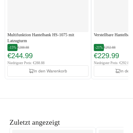
Multifunktion Hantelbank HS-1075 mit
Verstellbare Hantelban
Latzugturm
-15%
€288.88
-21%
€292.88
€244.99
€229.99
Niedrigster Preis: €288.88
Niedrigster Preis: €292.88
In den Warenkorb
In den
Zuletzt angezeigt