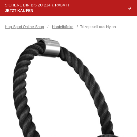
SICHERE DIR BIS ZU 214 € RABATT
JETZT KAUFEN
Hop-Sport Online-Shop
/
Hantelbänke
/
Trizepsseil aus Nylon