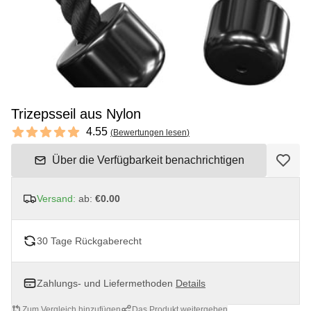
Trizepsseil aus Nylon
Reviews
4.55
(
Bewertungen lesen
)
4.55 out of 5 stars
Über die Verfügbarkeit benachrichtigen
Versand:
ab:
€0.00
30 Tage Rückgaberecht
Zahlungs- und Liefermethoden
Details
Zum Vergleich hinzufügen
Das Produkt weitergeben