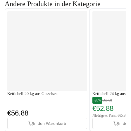
Andere Produkte in der Kategorie
Kettlebell 20 kg aus Gusseisen
Kettlebell 24 kg aus G
-20%
€65.88
€52.88
€56.88
Niedrigster Preis: €65.88
In den Warenkorb
In den