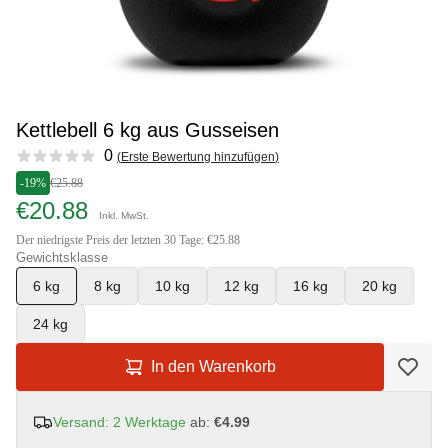
Kettlebell 6 kg aus Gusseisen
Reviews
0
(
Erste Bewertung hinzufügen
)
-19%
€25.88
€20.88
Inkl. MwSt.
Der niedrigste Preis der letzten 30 Tage: €25.88
Gewichtsklasse
6 kg
8 kg
10 kg
12 kg
16 kg
20 kg
24 kg
In den Warenkorb
Versand: 2 Werktage
ab:
€4.99