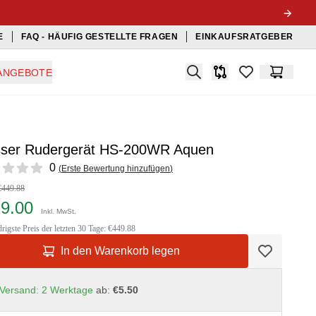
E
FAQ - HÄUFIG GESTELLTE FRAGEN
EINKAUFSRATGEBER
Search
ANGEBOTE
Produkt-Vergleichslis
items in favorit
Warenko
ser Rudergerät HS-200WR Aquen
ews
0
(
Erste Bewertung hinzufügen
)
€449.88
29.00
Inkl. MwSt.
rigste Preis der letzten 30 Tage: €449.88
In den Warenkorb legen
Versand: 2 Werktage
ab:
€5.50