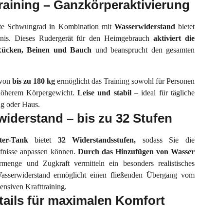
raining – Ganzkörperaktivierung
rte Schwungrad in Kombination mit
Wasserwiderstand
bietet
ebnis. Dieses Rudergerät für den Heimgebrauch
aktiviert die
Rücken, Beinen und Bauch
und beansprucht den gesamten
von
bis zu 180 kg
ermöglicht das Training sowohl für Personen
höherem Körpergewicht.
Leise und stabil
– ideal für tägliche
ng oder Haus.
widerstand – bis zu 32 Stufen
iter-Tank
bietet
32 Widerstandsstufen,
sodass Sie die
ürfnisse anpassen können.
Durch das Hinzufügen von Wasser
rmenge und Zugkraft vermitteln ein besonders realistisches
asserwiderstand ermöglicht einen fließenden Übergang vom
ensiven Krafttraining.
ails für maximalen Komfort