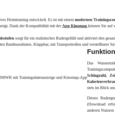
ives Heimtraining entwickelt. Es ist mit einem
modernen Trainingsc
zeigt. Dank der Kompatibilität mit der
App Kinomap
können Sie auf v
dsstufen
sorgt für ein realistisches Rudergefühl und aktiviert den g
nten Bambusrahmen. Klappbar, mit Transportrollen und verstellbarer S
Funktion
Das Wasserrude
Trainingscomput
Schlagzahl, Ze
Kalorienverbra
stets im Blick un
Dieses Ruderge
(Download erfor
anderen Nutzern 