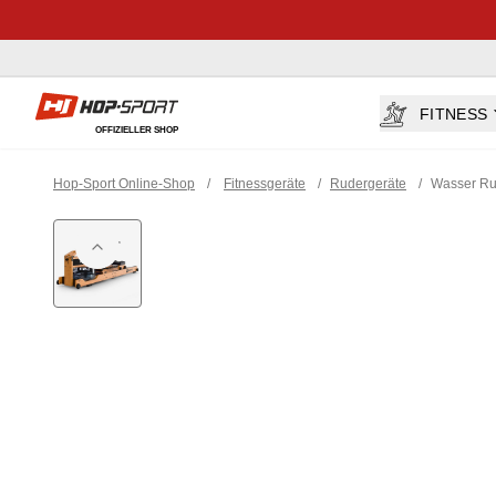
Hop-sport.at
FITNESS
OFFIZIELLER SHOP
Hop-Sport Online-Shop
/
Fitnessgeräte
/
Rudergeräte
/
Wasser Ru