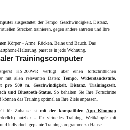
omputer
ausgestattet, der Tempo, Geschwindigkeit, Distanz,
irtuellen Strecken trainieren, gegen andere antreten und Ihre
esamten Körper – Arme, Rücken, Beine und Bauch. Das
martphone-Halterung, passt es in jede Wohnung.
aler Trainingscomputer
rgerät HS-200WR verfügt über einen fortschrittlichen
er mit allen relevanten Daten:
Tempo, Widerstandsstufe,
it pro 500 m, Geschwindigkeit, Distanz, Trainingszeit,
uch und Bluetooth-Status.
So behalten Sie Ihre Fortschritte
d können das Training optimal an Ihre Ziele anpassen.
rät für Zuhause ist
mit der kompatiblen
App Kinomap
derlich) nutzbar – für virtuelles Training, Wettkämpfe mit
und individuell geplante Trainingsprogramme zu Hause.