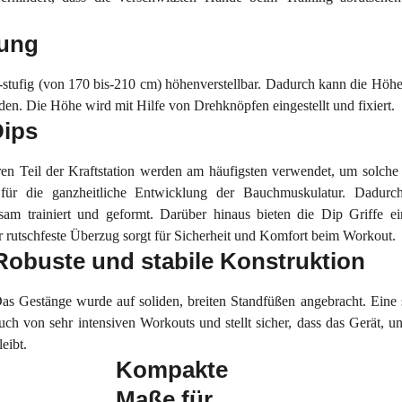
lung
stufig (von 170 bis-210 cm) höhenverstellbar. Dadurch kann die Höhe
en. Die Höhe wird mit Hilfe von Drehknöpfen eingestellt und fixiert.
Dips
eren Teil der Kraftstation werden am häufigsten verwendet, um solch
t für die ganzheitliche Entwicklung der Bauchmuskulatur. Dadu
m trainiert und geformt. Darüber hinaus bieten die Dip Griffe ein
 rutschfeste Überzug sorgt für Sicherheit und Komfort beim Workout.
Robuste und stabile Konstruktion
as Gestänge wurde auf soliden, breiten Standfüßen angebracht. Eine
uch von sehr intensiven Workouts und stellt sicher, dass das Gerät, u
leibt.
Kompakte
Maße für