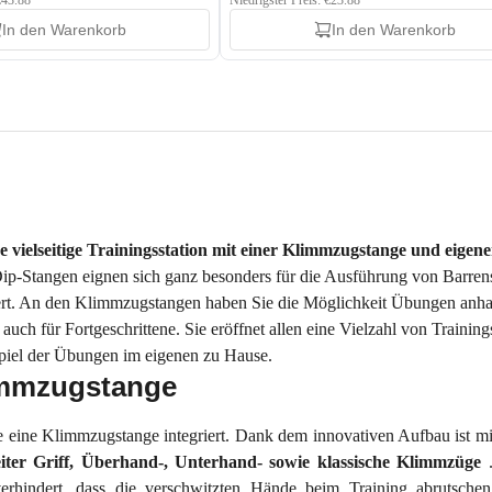
€43.88
Niedrigster Preis: €23.88
In den Warenkorb
In den Warenkorb
 vielseitige Trainingsstation mit einer Klimmzugstange und eige
Dip-Stangen eignen sich ganz besonders für die Ausführung von Barrens
iert. An den Klimmzugstangen haben Sie die Möglichkeit Übungen anh
 auch für Fortgeschrittene. Sie eröffnet allen eine Vielzahl von Trai
spiel der Übungen im eigenen zu Hause.
immzugstange
e eine Klimmzugstange integriert. Dank dem innovativen Aufbau ist mi
eiter Griff, Überhand-, Unterhand- sowie klassische Klimmzüge
erhindert, dass die verschwitzten Hände beim Training abrutschen