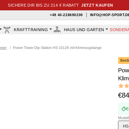
SICHERE DIR BIS ZU 214 € RABATT
JETZT KAUFEN
+49 40-228690200
INFO@HOP-SPORT.D
KRAFTTRAINING
HAUS UND GARTEN
SONDER
onen
/
Power Tower Dip-Station HS-1012K mit Klimmzugstange
Bests
Pow
Kli
Revi
4.9 out
€8
E
Modell
HS