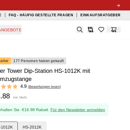
E
FAQ - HÄUFIG GESTELLTE FRAGEN
EINKAUFSRATGEBER
Search
ANGEBOTE
Produkt-Vergleichslis
items in favorit
Warenko
eller
177 Personen haben gekauft
er Tower Dip-Station HS-1012K mit
mmzugstange
ews
4.9
(
Bewertungen lesen
)
 of 5 stars
4.88
Inkl. MwSt.
rhalten Sie -€16.98 Rabatt.
Für den Newsletter anmelden
-1012K
HS-2012K