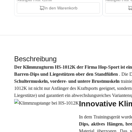
Niedrigster Preis: €28.88
Niedrigster Preis: 
In den Warenkorb
Beschreibung
Der Klimmzugturm
HS-1012K der Firma Hop-Sport ist eine
Barren-Dips und Liegestützen ober den Standfüßen
. Die 
Schultermuskeln, vordere- und untere Brustmuskeln
train
1012K ist nicht nur Anfänger des Kraftsports geeignet, sondern
Liegestütze) und garantiert ein abwechslungsreiches Varianten
Innovative Kl
In dem Trainingsgerät wurd
Dips, aktives Hängen, br
Material überzogen. Das v