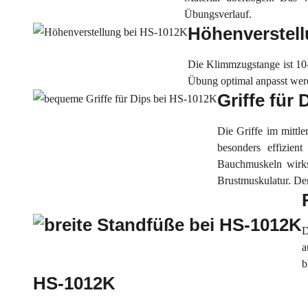
Übungsverlauf.
Höhenverstel
Die Klimmzugstange ist 10-
Übung optimal anpasst werd
Griffe für 
Die Griffe im mittl
besonders effizien
Bauchmuskeln wirksa
Brustmuskulatur. Der
D
a
b
HS-1012K