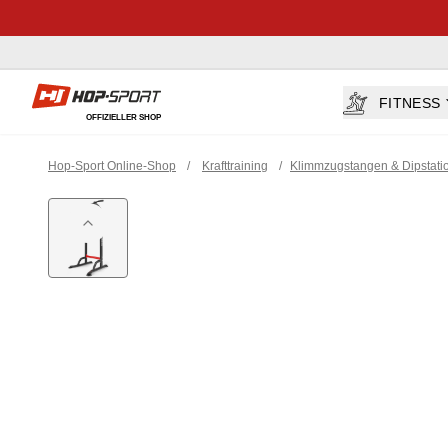
Hop-sport.at
FITNESS
OFFIZIELLER SHOP
Hop-Sport Online-Shop
/
Krafttraining
/
Klimmzugstangen & Dipstati