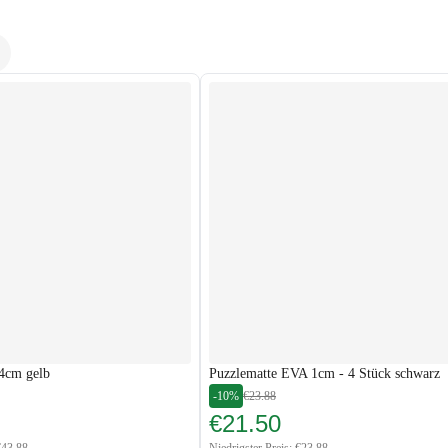
 4cm gelb
Puzzlematte EVA 1cm - 4 Stück schwarz
-10%
€23.88
€21.50