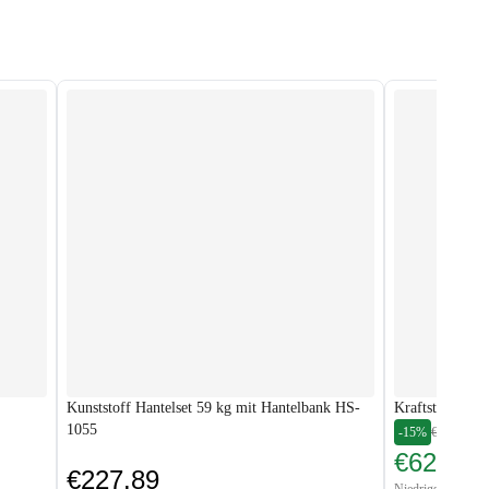
Kunststoff Hantelset 59 kg mit Hantelbank HS-
Kraftstation 
1055
-15%
€729.88
€620.40
€227.89