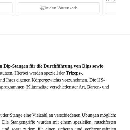
Niedrigster Preis:
In den Warenkorb
nen Dip-Stangen für die Durchführung von Dips sowie
tützen. Hierbei werden speziell der
Trizeps-,
and Ihres eigenen Körpergewichts vorzunehmen. Die HS-
ningsprogrammen (Klimmzüge verschiedenster Art, Barren- und
t der Stange eine Vielzahl an verschiedenen Übungen möglich:
. Die Stangengriffe wurden mit einem speziellen, rutschfesten
 und sorgt zudem für einen sicheren und verletzungsfreien