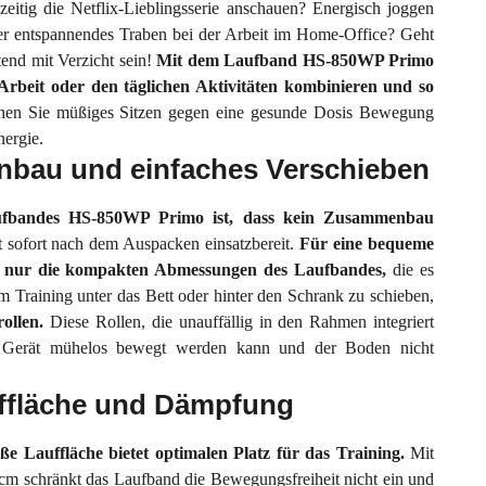
eitig die Netflix-Lieblingsserie anschauen? Energisch joggen
er entspannendes Traben bei der Arbeit im Home-Office? Geht
end mit Verzicht sein!
Mit dem Laufband HS-850WP Primo
Arbeit oder den täglichen Aktivitäten kombinieren und so
hen Sie müßiges Sitzen gegen eine gesunde Dosis Bewegung
ergie.
bau und einfaches Verschieben
aufbandes HS-850WP Primo ist, dass kein Zusammenbau
st sofort nach dem Auspacken einsatzbereit.
Für eine bequeme
 nur die kompakten Abmessungen des Laufbandes,
die es
 Training unter das Bett oder hinter den Schrank zu schieben,
rollen.
Diese Rollen, die unauffällig in den Rahmen integriert
as Gerät mühelos bewegt werden kann und der Boden nicht
uffläche und Dämpfung
e Lauffläche bietet optimalen Platz für das Training.
Mit
 cm schränkt das Laufband die Bewegungsfreiheit nicht ein und