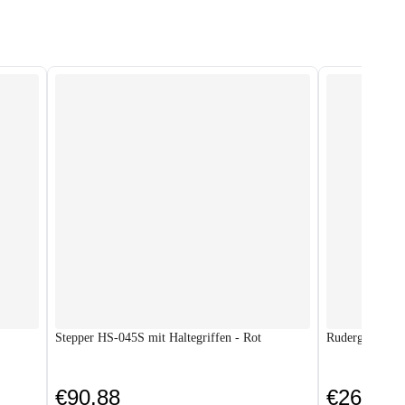
Stepper HS-045S mit Haltegriffen - Rot
Rudergerät HS
€90.88
€269.88