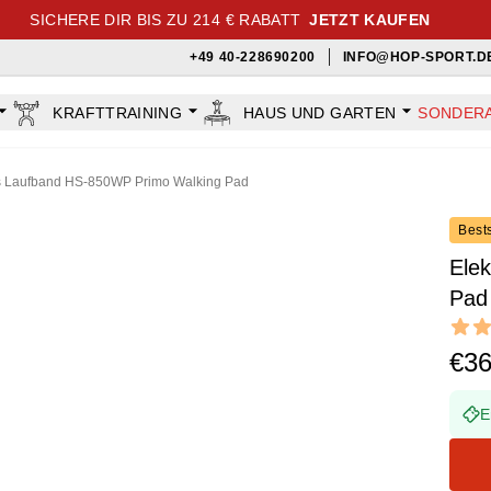
SICHERE DIR BIS ZU 214 € RABATT
JETZT KAUFEN
+49 40-228690200
INFO@HOP-SPORT.D
KRAFTTRAINING
HAUS UND GARTEN
SONDER
es Laufband HS-850WP Primo Walking Pad
Bests
Ele
Pad
Revi
5 out o
€3
E