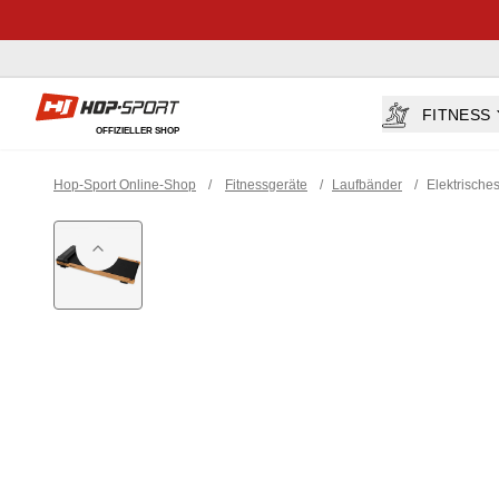
Hop-sport.at
FITNESS
OFFIZIELLER SHOP
Hop-Sport Online-Shop
/
Fitnessgeräte
/
Laufbänder
/
Elektrisch