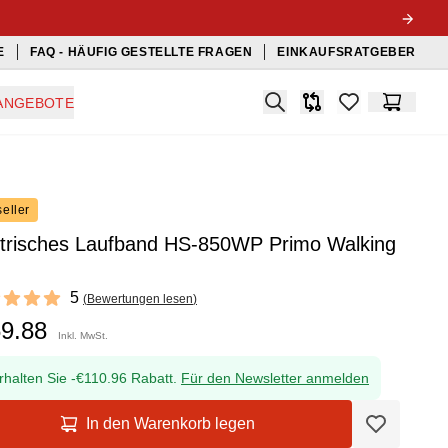
E
FAQ - HÄUFIG GESTELLTE FRAGEN
EINKAUFSRATGEBER
Search
ANGEBOTE
Produkt-Vergleichslis
items in favorit
Warenko
eller
ktrisches Laufband HS-850WP Primo Walking
ews
5
(
Bewertungen lesen
)
f 5 stars
69.88
Inkl. MwSt.
rhalten Sie -€110.96 Rabatt.
Für den Newsletter anmelden
In den Warenkorb legen