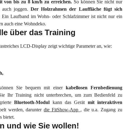
it von bis zu 8 km/h zu erreichen.
So können Sie nicht nur
n auch joggen.
Der Holzrahmen der Lauffläche fügt sich
.
Ein Laufband im Wohn- oder Schlafzimmer ist nicht nur ein
ern auch eine Wohndeko.
lle über das Training
rastreiches LCD-Display zeigt wichtige Parameter an, wie:
h,
 können Sie bequem mit einer
kabellosen
Fernbedienung
Sie Ihr Training nicht unterbrechen, um zum Bedienfeld zu
grierte
Bluetooth-Modul
kann das Gerät
mit interaktiven
pelt werden, darunter
die FitShow-App
, die u.a. Zugang zu
 bietet.
nn und wie Sie wollen!